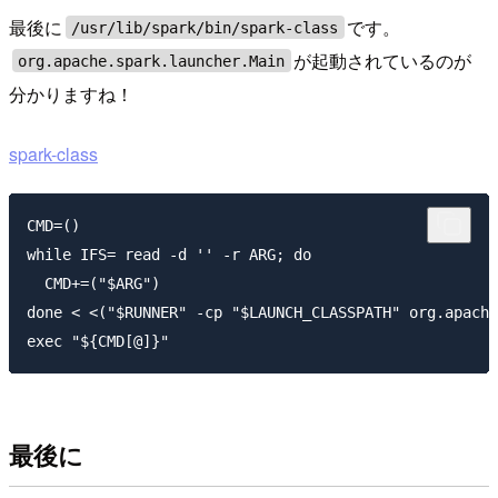
最後に
です。
/usr/lib/spark/bin/spark-class
が起動されているのが
org.apache.spark.launcher.Main
分かりますね！
spark-class
CMD=()

while IFS= read -d '' -r ARG; do

  CMD+=("$ARG")

done < <("$RUNNER" -cp "$LAUNCH_CLASSPATH" org.apache
最後に