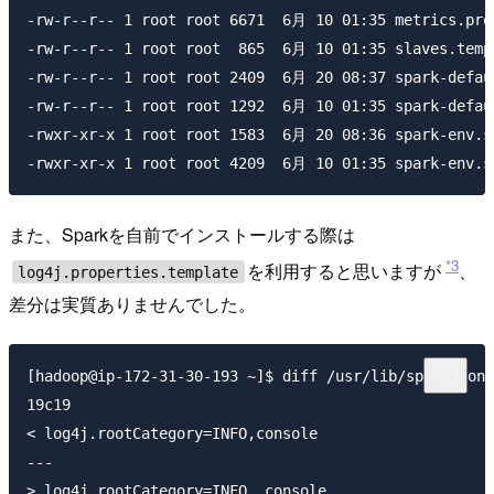
-rw-r--r-- 1 root root 6671  6月 10 01:35 metrics.prop
-rw-r--r-- 1 root root  865  6月 10 01:35 slaves.templ
-rw-r--r-- 1 root root 2409  6月 20 08:37 spark-defaul
-rw-r--r-- 1 root root 1292  6月 10 01:35 spark-defaul
-rwxr-xr-x 1 root root 1583  6月 20 08:36 spark-env.sh
また、Sparkを自前でインストールする際は
*3
を利用すると思いますが
、
log4j.properties.template
差分は実質ありませんでした。
[hadoop@ip-172-31-30-193 ~]$ diff /usr/lib/spark/conf
19c19

< log4j.rootCategory=INFO,console

---
