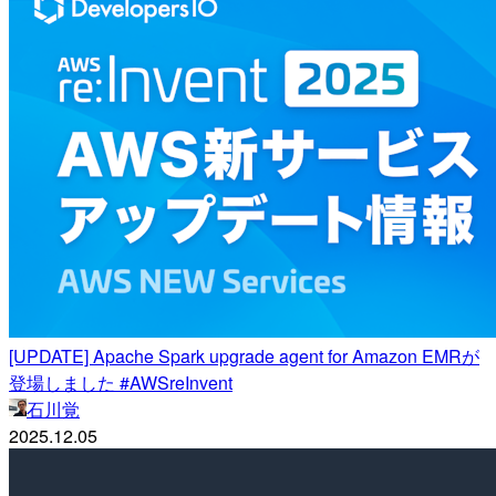
[UPDATE] Apache Spark upgrade agent for Amazon EMRが
登場しました #AWSreInvent
石川覚
2025.12.05