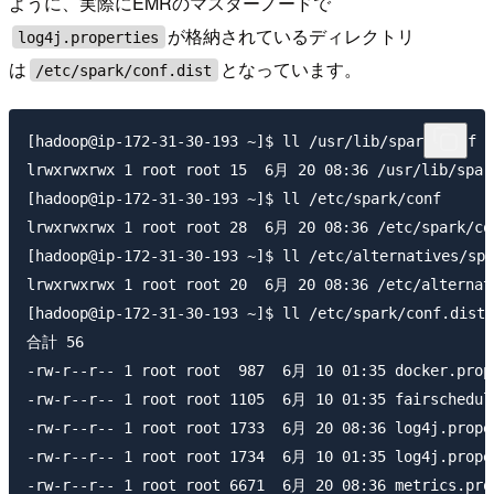
ように、実際にEMRのマスターノードで
が格納されているディレクトリ
log4j.properties
は
となっています。
/etc/spark/conf.dist
[hadoop@ip-172-31-30-193 ~]$ ll /usr/lib/spark/conf

lrwxrwxrwx 1 root root 15  6月 20 08:36 /usr/lib/spark
[hadoop@ip-172-31-30-193 ~]$ ll /etc/spark/conf

lrwxrwxrwx 1 root root 28  6月 20 08:36 /etc/spark/con
[hadoop@ip-172-31-30-193 ~]$ ll /etc/alternatives/spa
lrwxrwxrwx 1 root root 20  6月 20 08:36 /etc/alternati
[hadoop@ip-172-31-30-193 ~]$ ll /etc/spark/conf.dist

合計 56

-rw-r--r-- 1 root root  987  6月 10 01:35 docker.prope
-rw-r--r-- 1 root root 1105  6月 10 01:35 fairschedule
-rw-r--r-- 1 root root 1733  6月 20 08:36 log4j.proper
-rw-r--r-- 1 root root 1734  6月 10 01:35 log4j.proper
-rw-r--r-- 1 root root 6671  6月 20 08:36 metrics.prop