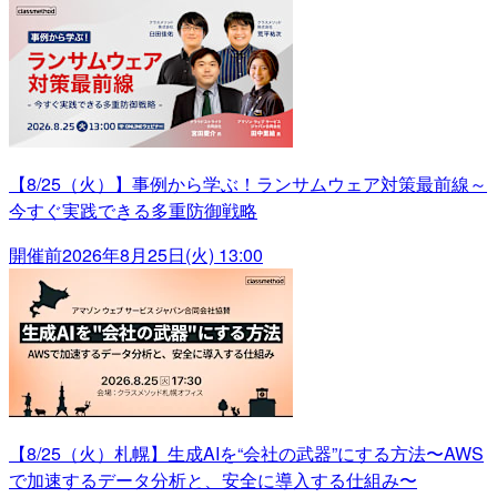
【8/25（火）】事例から学ぶ！ランサムウェア対策最前線～
今すぐ実践できる多重防御戦略
開催前
2026年8月25日(火) 13:00
【8/25（火）札幌】生成AIを“会社の武器”にする方法〜AWS
で加速するデータ分析と、安全に導入する仕組み〜