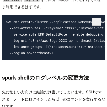
ま利用できるはずです。
aws emr create-cluster --applications Name=Hadoop Nam
  --ec2-attributes '{"KeyName":"XXXX","InstanceProfil
  --service-role EMR_DefaultRole --enable-debugging -
  --log-uri 's3n://aws-logs-XXXX-ap-northeast-1/elast
  --instance-groups '[{"InstanceCount":1,"InstanceGro
spark-shellのログレベルの変更方法
先に忙しい方向けに結論だけ書いてしまいます。SSHでマ
スターノードにログインしたら以下のコマンドを実行するだ
けです。