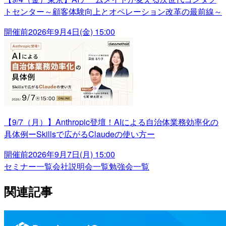
トセンター～顧客体験向上とオペレーション改革の最前線～
開催前
2026年9月4日(金) 15:00
【9/7（月）】Anthropic登壇！AIによる自治体業務効率化の
具体例ーSkillsで広がるClaudeの使い方ー
開催前
2026年9月7日(月) 15:00
セミナー一覧
会社説明会一覧
勉強会一覧
関連記事