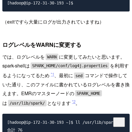
（exitですら大量にログが出力されていますね）
ログレベルをWARNに変更する
では、ログレベルを
に変更してみたいと思います。
WARN
spark-shellは
を利用す
SPARK_HOME/conf/log4j.properties
*1
るようになってるため
、最初に
コマンドで操作して
sed
いた通り、このファイルに書かれているログレベルを書き換
えます。EMRのマスターノードの
SPARK_HOME
*2
は
となります
。
/usr/lib/spark/
[hadoop@ip-172-31-30-193 ~]$ ll /usr/lib/spark/

合計 76
