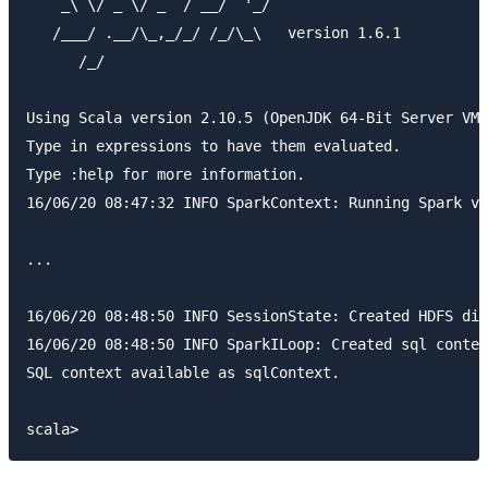
    _\ \/ _ \/ _ `/ __/  '_/

   /___/ .__/\_,_/_/ /_/\_\   version 1.6.1

      /_/

Using Scala version 2.10.5 (OpenJDK 64-Bit Server VM,
Type in expressions to have them evaluated.

Type :help for more information.

16/06/20 08:47:32 INFO SparkContext: Running Spark ve
...

16/06/20 08:48:50 INFO SessionState: Created HDFS dir
16/06/20 08:48:50 INFO SparkILoop: Created sql contex
SQL context available as sqlContext.
