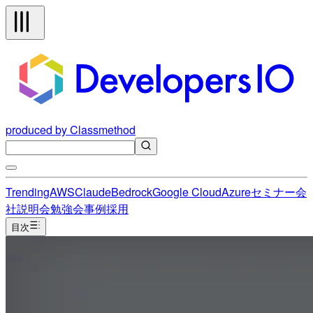
produced by Classmethod
Trending
AWS
Claude
Bedrock
Google Cloud
Azure
セミナー
会
社説明会
勉強会
事例
採用
目次