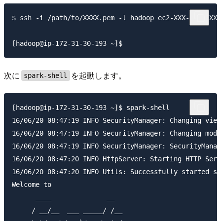
$ ssh -i /path/to/XXXX.pem -l hadoop ec2-XXX-XXX-XXX-
次に
を起動します。
spark-shell
[hadoop@ip-172-31-30-193 ~]$ spark-shell 

16/06/20 08:47:19 INFO SecurityManager: Changing view
16/06/20 08:47:19 INFO SecurityManager: Changing modi
16/06/20 08:47:19 INFO SecurityManager: SecurityManag
16/06/20 08:47:20 INFO HttpServer: Starting HTTP Serv
16/06/20 08:47:20 INFO Utils: Successfully started se
Welcome to

      ____              __

     / __/__  ___ _____/ /__
