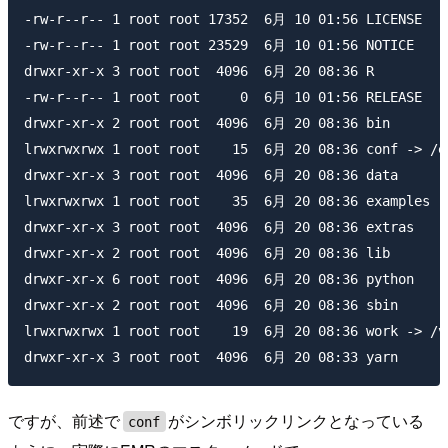
-rw-r--r-- 1 root root 17352  6月 10 01:56 LICENSE

-rw-r--r-- 1 root root 23529  6月 10 01:56 NOTICE

drwxr-xr-x 3 root root  4096  6月 20 08:36 R

-rw-r--r-- 1 root root     0  6月 10 01:56 RELEASE

drwxr-xr-x 2 root root  4096  6月 20 08:36 bin

lrwxrwxrwx 1 root root    15  6月 20 08:36 conf -> /et
drwxr-xr-x 3 root root  4096  6月 20 08:36 data

lrwxrwxrwx 1 root root    35  6月 20 08:36 examples ->
drwxr-xr-x 3 root root  4096  6月 20 08:36 extras

drwxr-xr-x 2 root root  4096  6月 20 08:36 lib

drwxr-xr-x 6 root root  4096  6月 20 08:36 python

drwxr-xr-x 2 root root  4096  6月 20 08:36 sbin

lrwxrwxrwx 1 root root    19  6月 20 08:36 work -> /va
ですが、前述で
がシンボリックリンクとなっている
conf