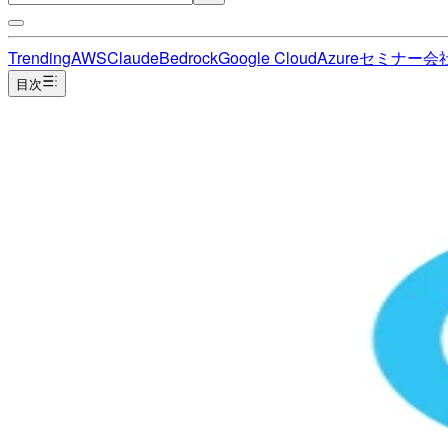
Trending
AWS
Claude
Bedrock
Google Cloud
Azure
セミナー
会
目次