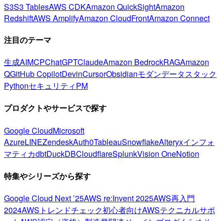
S3
S3 Tables
AWS CDK
Amazon QuickSight
Amazon
Redshift
AWS Amplify
Amazon CloudFront
Amazon Connect
注目のテーマ
生成AI
MCP
ChatGPT
Claude
Amazon Bedrock
RAG
Amazon
Q
GitHub Copilot
Devin
Cursor
Obsidian
モダンデータスタック
Python
セキュリティ
PM
プロダクトやサービスで探す
Google Cloud
Microsoft
Azure
LINE
Zendesk
Auth0
Tableau
Snowflake
Alteryx
インフォ
マティカ
dbt
DuckDB
Cloudflare
Splunk
Vision One
Notion
特集やシリーズから探す
Google Cloud Next ’25
AWS re:Invent 2025
AWS再入門
2024
AWSトレンドチェック
初心者向け
AWSテクニカルサポ