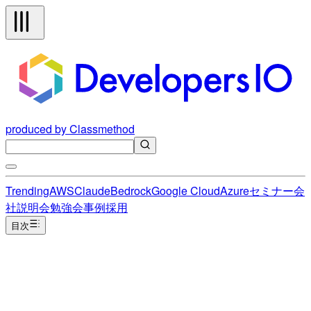
produced by Classmethod
Trending
AWS
Claude
Bedrock
Google Cloud
Azure
セミナー
会
社説明会
勉強会
事例
採用
目次