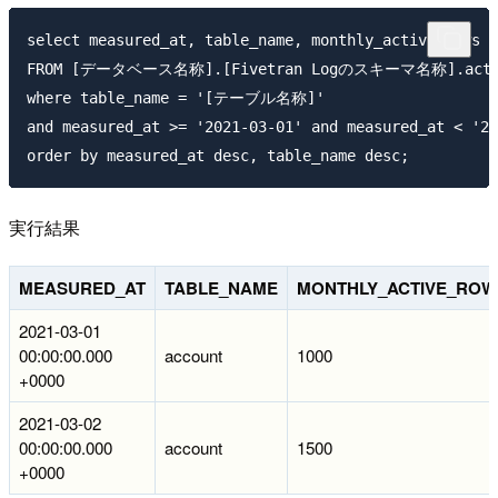
select measured_at, table_name, monthly_active_rows

FROM [データベース名称].[Fivetran Logのスキーマ名称].active
where table_name = '[テーブル名称]'

and measured_at >= '2021-03-01' and measured_at < '20
order by measured_at desc, table_name desc;
実行結果
MEASURED_AT
TABLE_NAME
MONTHLY_ACTIVE_ROW
2021-03-01
00:00:00.000
account
1000
+0000
2021-03-02
00:00:00.000
account
1500
+0000