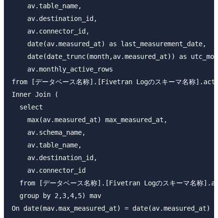
    av.table_name,

    av.destination_id,

    av.connector_id,

    date(av.measured_at) as last_measurement_date,

    date(date_trunc(month,av.measured_at)) as utc_mon
    av.monthly_active_rows

from [データベース名称].[Fivetran Logのスキーマ名称].active
Inner Join (

  select

    max(av.measured_at) max_measured_at,

    av.schema_name,

    av.table_name,

    av.destination_id,

    av.connector_id

  from [データベース名称].[Fivetran Logのスキーマ名称].acti
  group by 2,3,4,5) mav

On date(mav.max_measured_at) = date(av.measured_at)
