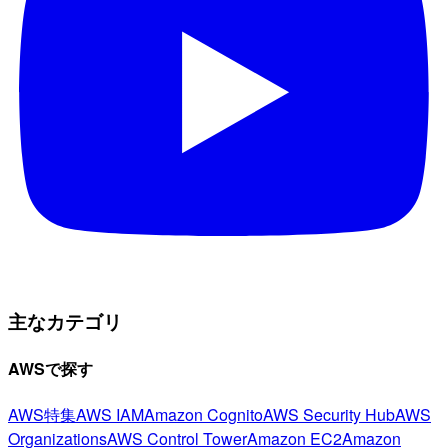
主なカテゴリ
AWSで探す
AWS特集
AWS IAM
Amazon Cognito
AWS Security Hub
AWS
Organizations
AWS Control Tower
Amazon EC2
Amazon