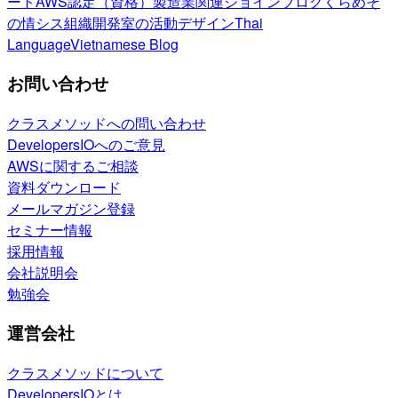
ート
AWS認定（資格）
製造業関連
ジョインブログ
くらめそ
の情シス
組織開発室の活動
デザイン
Thai
Language
Vietnamese Blog
お問い合わせ
クラスメソッドへの問い合わせ
DevelopersIOへのご意見
AWSに関するご相談
資料ダウンロード
メールマガジン登録
セミナー情報
採用情報
会社説明会
勉強会
運営会社
クラスメソッドについて
DevelopersIOとは