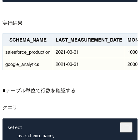
実行結果
SCHEMA_NAME
LAST_MEASUREMENT_DATE
MONT
salesforce_production
2021-03-31
10000
google_analytics
2021-03-31
20000
■テーブル単位で行数を確認する
クエリ
select 

    av.schema_name,
