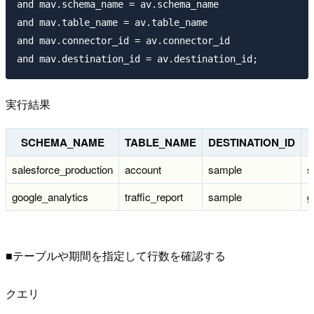
and mav.schema_name = av.schema_name

and mav.table_name = av.table_name

and mav.connector_id = av.connector_id

and mav.destination_id = av.destination_id;
実行結果
SCHEMA_NAME
TABLE_NAME
DESTINATION_ID
salesforce_production
account
sample
s
google_analytics
traffic_report
sample
g
■テーブルや期間を指定して行数を確認する
クエリ