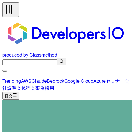
produced by Classmethod
Trending
AWS
Claude
Bedrock
Google Cloud
Azure
セミナー
会
社説明会
勉強会
事例
採用
目次