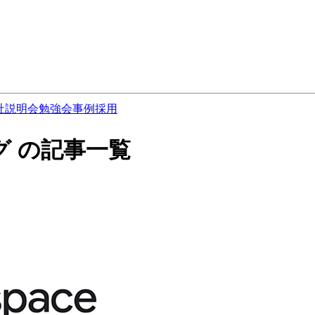
社説明会
勉強会
事例
採用
グ の記事一覧