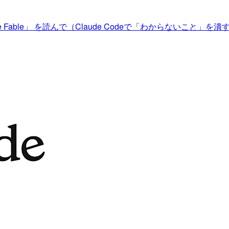
 Claude Fable」 を読んで（Claude Codeで「わからないこと」を