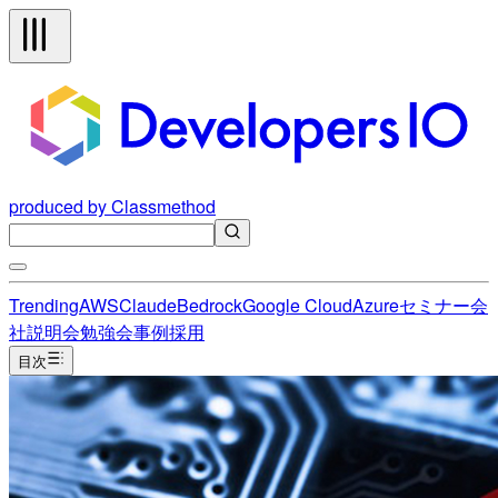
produced by Classmethod
Trending
AWS
Claude
Bedrock
Google Cloud
Azure
セミナー
会
社説明会
勉強会
事例
採用
目次