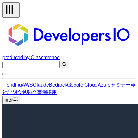
produced by Classmethod
Trending
AWS
Claude
Bedrock
Google Cloud
Azure
セミナー
会
社説明会
勉強会
事例
採用
目次