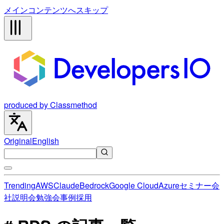
メインコンテンツへスキップ
produced by Classmethod
Original
English
Trending
AWS
Claude
Bedrock
Google Cloud
Azure
セミナー
会
社説明会
勉強会
事例
採用