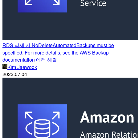
RDS 삭제 시 NoDeleteAutomatedBackups must be
specified. For more details, see the AWS Backup
documentation 에러 해결
Kim Jaewook
2023.07.04