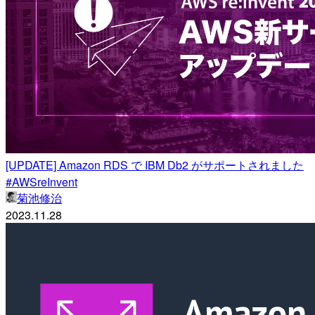
[UPDATE] Amazon RDS で IBM Db2 がサポートされました
#AWSreInvent
菊池修治
2023.11.28