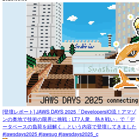
[登壇レポート] JAWS DAYS 2025「DevelopersIO流！アマゾ
ンの奥地で技術の限界に挑戦：LT7人衆、熱き戦い」で「デ
ータベースの負荷を紐解く」という内容で登壇してきました
#jawsdays2025 #jawsug #jawsdays2025_c