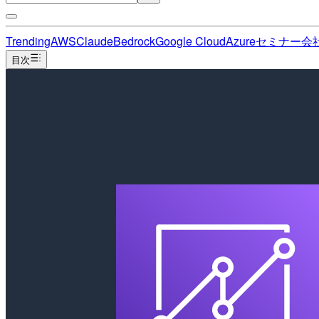
Trending
AWS
Claude
Bedrock
Google Cloud
Azure
セミナー
会
目次