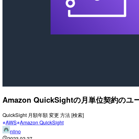
Amazon QuickSightの⽉単位契
QuickSight 月額年額 変更 方法 [検索]
AWS
Amazon QuickSight
niino
2023.02.27