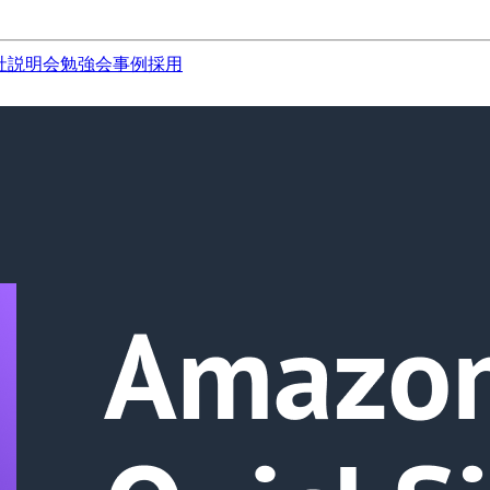
社説明会
勉強会
事例
採用