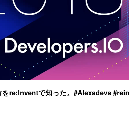
e:Inventで知った。#Alexadevs #rein