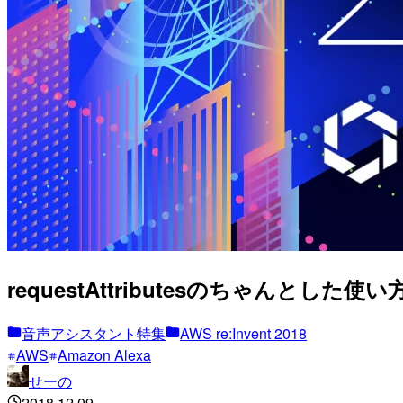
requestAttributesのちゃんとした使い方をr
音声アシスタント特集
AWS re:Invent 2018
AWS
Amazon Alexa
せーの
2018.12.09