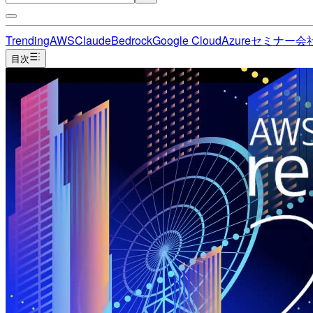
Trending
AWS
Claude
Bedrock
Google Cloud
Azure
セミナー
会
目次