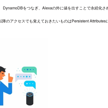
ynamoDBをつなぎ、Alexaの外に値を出すことで永続化さ
次回以降のアクセスでも覚えておきたいものはPersistent Att
。