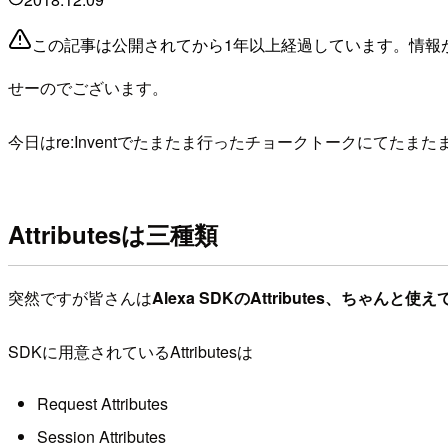
この記事は公開されてから1年以上経過しています。情報
せーのでございます。
今日はre:Inventでたまたま行ったチョークトークにてたまたま知
Attributesは三種類
突然ですが皆さんは
Alexa SDKのAttributes、ちゃんと
SDKに用意されているAttributesは
Request Attributes
Session Attributes