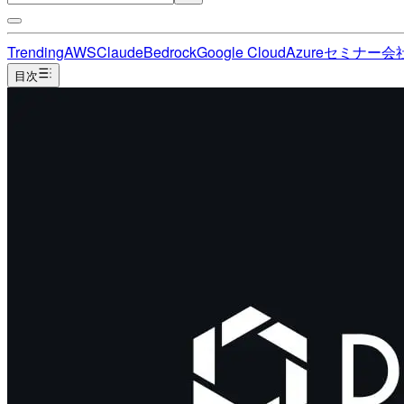
Trending
AWS
Claude
Bedrock
Google Cloud
Azure
セミナー
会
目次