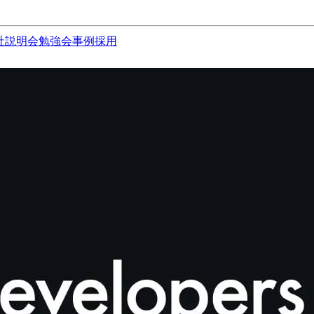
社説明会
勉強会
事例
採用