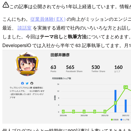
この記事は公開されてから1年以上経過しています。情報
こんにちわ。
従業員体験( EX )
の向上がミッションのエンジ
最近、
談話室
を実施する過程で社内のいろいろな方とお話し
しました。今回は
テーマ出し
と
執筆方法
についてまとめます
DevelopersIO では入社から半年で 63 記事執筆してます。
個人ブログでいうと一時期年に900記事以上書いてるときも