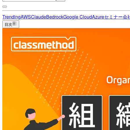
Trending
AWS
Claude
Bedrock
Google Cloud
Azure
セミナー
会
目次