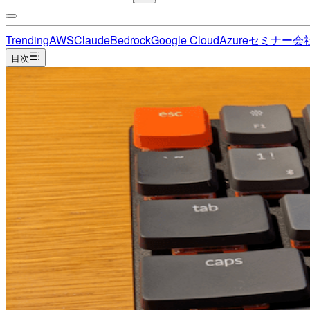
Trending
AWS
Claude
Bedrock
Google Cloud
Azure
セミナー
会
目次