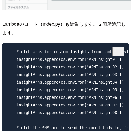
Lambdaのコード（index.py）も編集します。２箇所追記し
ます。
    #fetch arns for custom insights from lambda envir
    insightArns.append(os.environ['ARNInsight01'])

    insightArns.append(os.environ['ARNInsight02'])

    insightArns.append(os.environ['ARNInsight03'])

    insightArns.append(os.environ['ARNInsight04'])

    insightArns.append(os.environ['ARNInsight05'])

    insightArns.append(os.environ['ARNInsight06'])

    insightArns.append(os.environ['ARNInsight07'])

    insightArns.append(os.environ['ARNInsight08'
    #fetch the SNS arn to send the email body to, fro