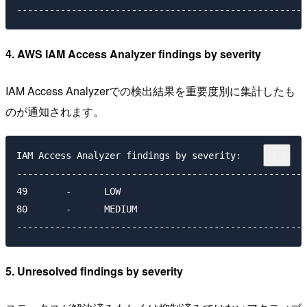
4. AWS IAM Access Analyzer findings by severity
IAM Access Analyzerでの検出結果を重要度別に集計したも
のが通知されます。
IAM Access Analyzer findings by severity:

-----------------------------------------------------
49       -      LOW

80       -      MEDIUM

5. Unresolved findings by severity