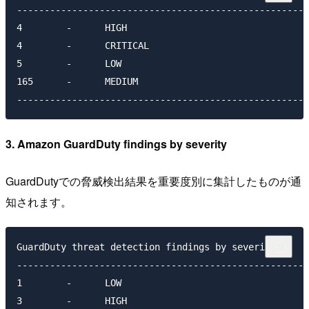
-----------------------------------------------------
4        -      HIGH

4        -      CRITICAL

5        -      LOW

165      -      MEDIUM

3. Amazon GuardDuty findings by severity
GuardDutyでの脅威検出結果を重要度別に集計したものが通
知されます。
GuardDuty threat detection findings by severity:

-----------------------------------------------------
1        -      LOW

3        -      HIGH
