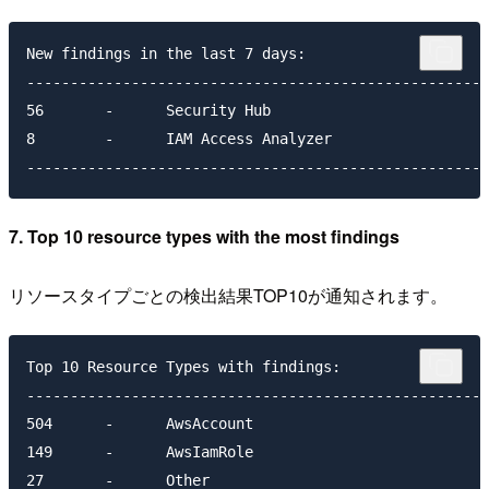
New findings in the last 7 days:

-----------------------------------------------------
56       -      Security Hub

8        -      IAM Access Analyzer

7. Top 10 resource types with the most findings
リソースタイプごとの検出結果TOP10が通知されます。
Top 10 Resource Types with findings:

-----------------------------------------------------
504      -      AwsAccount

149      -      AwsIamRole

27       -      Other
