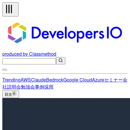
produced by Classmethod
Trending
AWS
Claude
Bedrock
Google Cloud
Azure
セミナー
会
社説明会
勉強会
事例
採用
目次