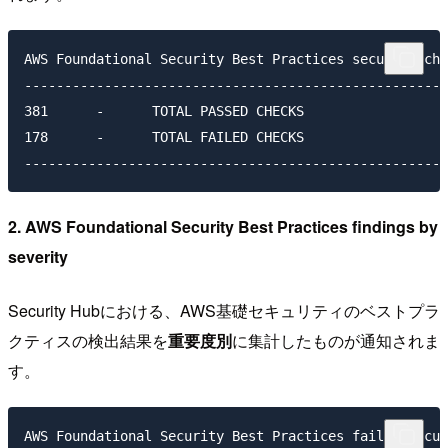
AWS Foundational Security Best Practices security che
-----------------------------------------------------
381      -      TOTAL PASSED CHECKS

178      -      TOTAL FAILED CHECKS

2. AWS Foundational Security Best Practices findings by
severity
Security Hubにおける、AWS基礎セキュリティのベストプラ
クティスの検出結果を
重要度別
に集計したものが通知されま
す。
AWS Foundational Security Best Practices failed secur