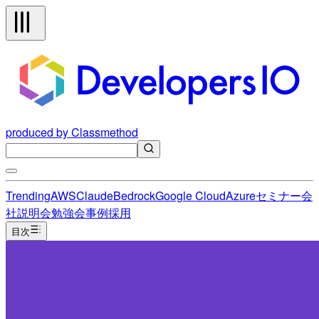
produced by Classmethod
Trending
AWS
Claude
Bedrock
Google Cloud
Azure
セミナー
会
社説明会
勉強会
事例
採用
目次