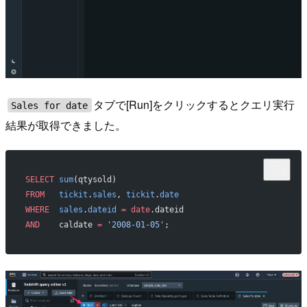
タブで[Run]をクリックするとクエリ実行
Sales for date
結果が取得できました。
SELECT
 sum
(qtysold) 
FROM
   tickit
.
sales
, 
tickit
.
date
WHERE
  sales
.
dateid
 =
 date
.dateid 
AND
    caldate 
=
 '2008-01-05'
;