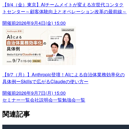
【9/4（金）東京】AIチームメイトが変える次世代コンタク
トセンター～顧客体験向上とオペレーション改革の最前線～
開催前
2026年9月4日(金) 15:00
【9/7（月）】Anthropic登壇！AIによる自治体業務効率化の
具体例ーSkillsで広がるClaudeの使い方ー
開催前
2026年9月7日(月) 15:00
セミナー一覧
会社説明会一覧
勉強会一覧
関連記事