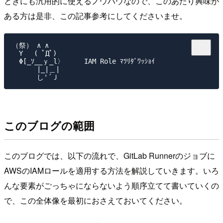
ときにも汎用的に使えるノウハウなので、このあたり興味が
ある方は是非、この記事参考にしてくださいませ。
（祭） ∧ ∧

　Y　 ( ﾟДﾟ)

　Φ[_ｿ__ｙ_l〉     IAM Role ﾏﾂﾘﾀﾞﾜｯｼｮｲ

　　　 |_|＿|

このブログの範囲
このブログでは、以下の流れで、GitLab Runnerのジョブに
AWSのIAMロールを適用する方法を解説していきます。いろ
んな要素がごっちゃにならないよう順序立てて書いていくの
で、この全体像を最初におさえておいてください。