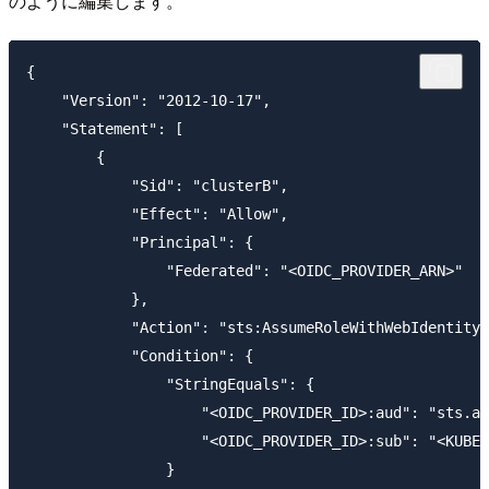
のように編集します。
{

    "Version": "2012-10-17",

    "Statement": [

        {

            "Sid": "clusterB",

            "Effect": "Allow",

            "Principal": {

                "Federated": "<OIDC_PROVIDER_ARN>"

            },

            "Action": "sts:AssumeRoleWithWebIdentity"
            "Condition": {

                "StringEquals": {

                    "<OIDC_PROVIDER_ID>:aud": "sts.am
                    "<OIDC_PROVIDER_ID>:sub": "<KUBER
                }
