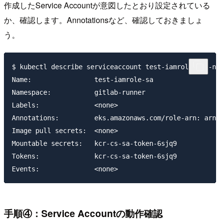
作成したService Accountが意図したとおり設定されている
か、確認します。Annotationsなど、確認しておきましょ
う。
$ kubectl describe serviceaccount test-iamrole-sa -n 
Name:                test-iamrole-sa

Namespace:           gitlab-runner

Labels:              <none>

Annotations:         eks.amazonaws.com/role-arn: arn:
Image pull secrets:  <none>

Mountable secrets:   kcr-cs-sa-token-6sjq9

Tokens:              kcr-cs-sa-token-6sjq9

手順④：Service Accountの動作確認