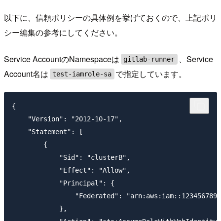
以下に、信頼ポリシーの具体例を挙げておくので、上記ポリ
シー編集の参考にしてください。
Service AccountのNamespaceは
、Service
gitlab-runner
Account名は
で指定しています。
test-iamrole-sa
{

    "Version": "2012-10-17",

    "Statement": [

        {

            "Sid": "clusterB",

            "Effect": "Allow",

            "Principal": {

                "Federated": "arn:aws:iam::1234567890
            },
