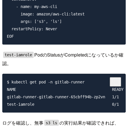
    - name: my-aws-cli

      image: amazon/aws-cli:latest

      args: ['s3', 'ls']

  restartPolicy: Never

PodのStatusがCompletedになっているか確
test-iamrole
認。
$ kubectl get pod -n gitlab-runner

NAME                                          READY  
gitlab-runner-gitlab-runner-65cbff94b-zp2vn   1/1    
ログを確認し、無事
の実行結果が確認できれば、
s3 ls