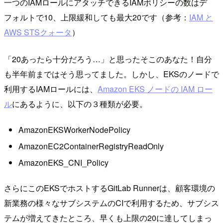
一つのIAMロールにアタッチできるIAMポリシーの数はデ
フォルトで10、上限緩和しても最大20です（参考：
IAM と
AWS STSクォータ
）
「20あったら十分だろう…」と思ったそこのあなた！自分
も半年前まではそう思ってました。しかし、EKSのノードで
利用するIAMロールには、
Amazon EKS ノードの IAM ロー
ル
にあるように、以下の３種類が必要。
AmazonEKSWorkerNodePolicy
AmazonEC2ContainerRegistryReadOnly
AmazonEKS_CNI_Policy
さらにこのEKSでホストするGitLab Runnerは、顧客環境の
新業務の様々なサブシステムのCIで利用するため、サブシス
テムが増えてきたところ、早くも上限の20に達してしまっ