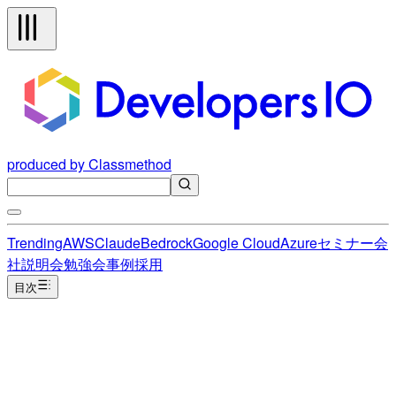
produced by Classmethod
Trending
AWS
Claude
Bedrock
Google Cloud
Azure
セミナー
会
社説明会
勉強会
事例
採用
目次