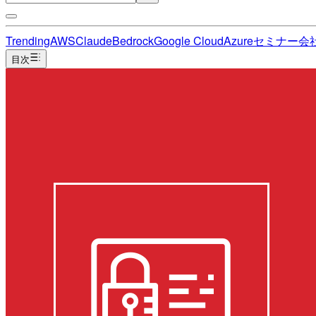
Trending
AWS
Claude
Bedrock
Google Cloud
Azure
セミナー
会
目次