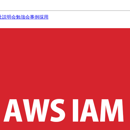
社説明会
勉強会
事例
採用