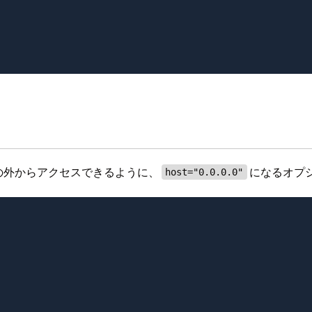
2の外からアクセスできるように、
になるオプ
host="0.0.0.0"