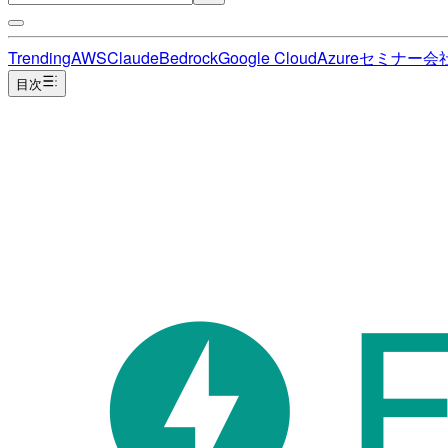
Trending
AWS
Claude
Bedrock
Google Cloud
Azure
セミナー
会
目次