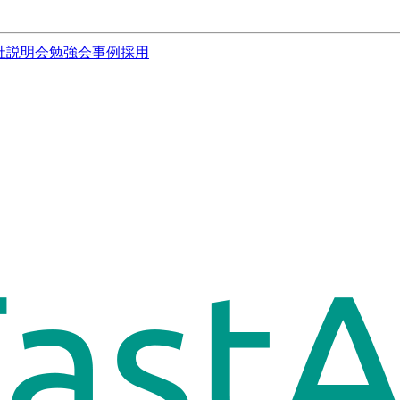
社説明会
勉強会
事例
採用