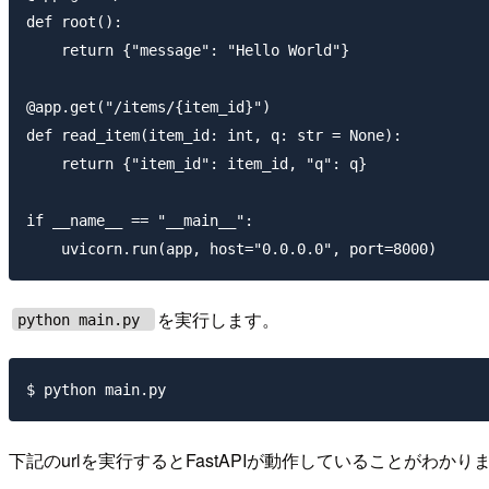
def root():

    return {"message": "Hello World"}

@app.get("/items/{item_id}")

def read_item(item_id: int, q: str = None):

    return {"item_id": item_id, "q": q}

if __name__ == "__main__":

を実行します。
python main.py
下記のurlを実行するとFastAPIが動作していることがわかり