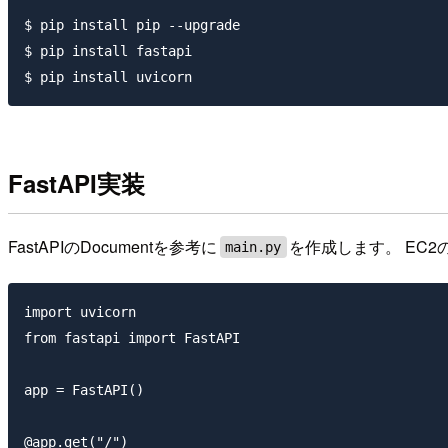
$ pip install pip --upgrade

$ pip install fastapi

FastAPI実装
FastAPIのDocumentを参考に
を作成します。 EC
main.py
import uvicorn

from fastapi import FastAPI

app = FastAPI()

@app.get("/")
