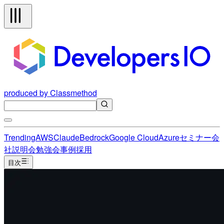
produced by Classmethod
Trending
AWS
Claude
Bedrock
Google Cloud
Azure
セミナー
会
社説明会
勉強会
事例
採用
目次