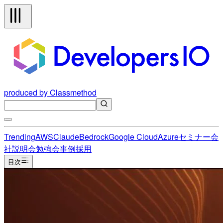
produced by Classmethod
Trending
AWS
Claude
Bedrock
Google Cloud
Azure
セミナー
会
社説明会
勉強会
事例
採用
目次