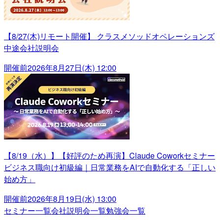
【8/27(木)リモート開催】 クラスメソッドオペレーションズ
中途会社説明会
開催前
2026年8月27日(木) 12:00
【8/19（水）】【好評のため再演】Claude Coworkセミナー
ビジネス職向け初級編｜日常業務をAIで自動化する「正しい
始め方」
開催前
2026年8月19日(水) 13:00
セミナー一覧
会社説明会一覧
勉強会一覧