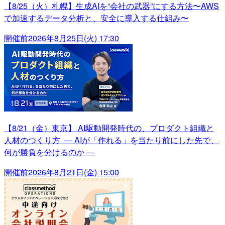
【8/25（火）札幌】生成AIを“会社の武器”にする方法〜AWS
で加速するデータ分析と、安全に導入する仕組み〜
開催前
2026年8月25日(火) 17:30
【8/21（金）東京】 AI駆動開発時代の、プロダクト組織と
人材のつくり方 ― AIが「作れる」を当たり前にした先で、
何が勝負を分けるのか ―
開催前
2026年8月21日(金) 15:00