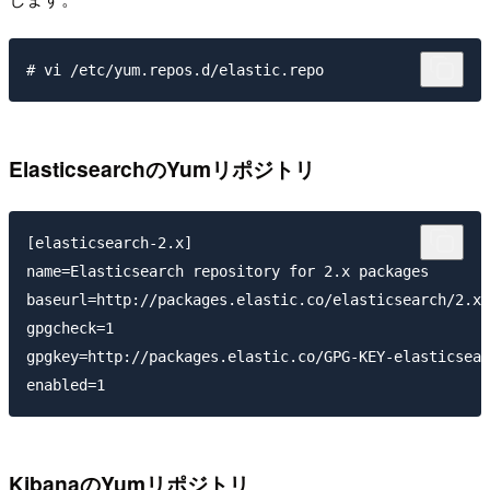
ElasticsearchのYumリポジトリ
[elasticsearch-2.x]

name=Elasticsearch repository for 2.x packages

baseurl=http://packages.elastic.co/elasticsearch/2.x/
gpgcheck=1

gpgkey=http://packages.elastic.co/GPG-KEY-elasticsear
KibanaのYumリポジトリ