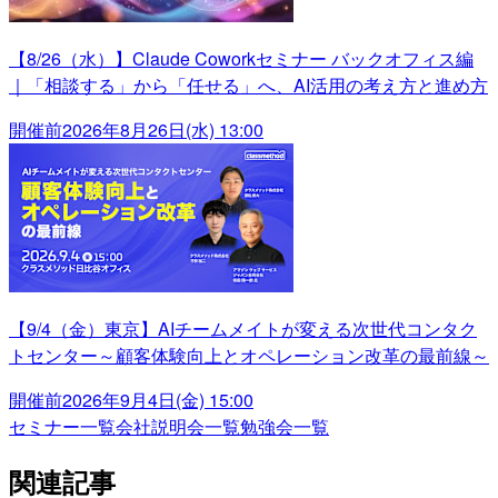
【8/26（水）】Claude Coworkセミナー バックオフィス編
｜「相談する」から「任せる」へ、AI活用の考え方と進め方
開催前
2026年8月26日(水) 13:00
【9/4（金）東京】AIチームメイトが変える次世代コンタク
トセンター～顧客体験向上とオペレーション改革の最前線～
開催前
2026年9月4日(金) 15:00
セミナー一覧
会社説明会一覧
勉強会一覧
関連記事