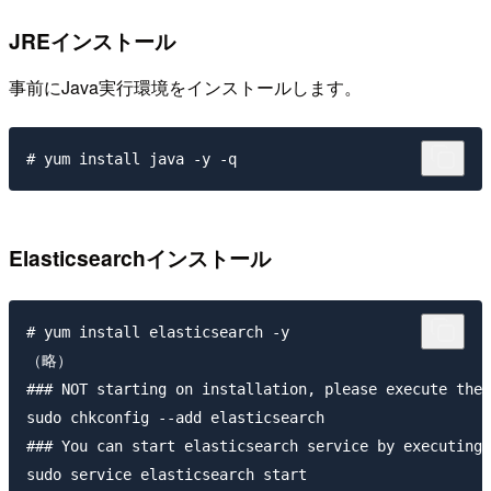
JREインストール
事前にJava実行環境をインストールします。
Elasticsearchインストール
# yum install elasticsearch -y

（略）

### NOT starting on installation, please execute the 
sudo chkconfig --add elasticsearch

### You can start elasticsearch service by executing

sudo service elasticsearch start
