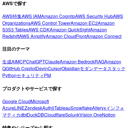
AWSで探す
AWS特集
AWS IAM
Amazon Cognito
AWS Security Hub
AWS
Organizations
AWS Control Tower
Amazon EC2
Amazon
S3
S3 Tables
AWS CDK
Amazon QuickSight
Amazon
Redshift
AWS Amplify
Amazon CloudFront
Amazon Connect
注目のテーマ
生成AI
MCP
ChatGPT
Claude
Amazon Bedrock
RAG
Amazon
Q
GitHub Copilot
Devin
Cursor
Obsidian
モダンデータスタック
Python
セキュリティ
PM
プロダクトやサービスで探す
Google Cloud
Microsoft
Azure
LINE
Zendesk
Auth0
Tableau
Snowflake
Alteryx
インフォ
マティカ
dbt
DuckDB
Cloudflare
Splunk
Vision One
Notion
特集やシリーズから探す