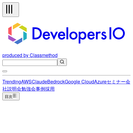
produced by Classmethod
Trending
AWS
Claude
Bedrock
Google Cloud
Azure
セミナー
会
社説明会
勉強会
事例
採用
目次