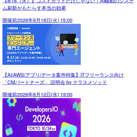
【8/18（火）】コストカットだけじゃない！AI駆動のシステ
ム刷新がもたらす本当の効果
開催前
2026年8月18日(火) 15:00
【AI/AWS/アプリ/データ案件特集】ITフリーランス向け
「CMパートナーズ」 説明会 by クラスメソッド
開催前
2026年8月12日(水) 19:00