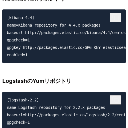
[kibana-4.4]

name=Kibana repository for 4.4.x packages

baseurl=http://packages.elastic.co/kibana/4.4/centos

gpgcheck=1

gpgkey=http://packages.elastic.co/GPG-KEY-elasticsear
LogstashのYumリポジトリ
[logstash-2.2]

name=Logstash repository for 2.2.x packages

baseurl=http://packages.elastic.co/logstash/2.2/cento
gpgcheck=1
