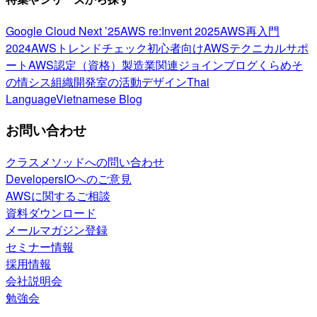
Google Cloud Next ’25
AWS re:Invent 2025
AWS再入門
2024
AWSトレンドチェック
初心者向け
AWSテクニカルサポ
ート
AWS認定（資格）
製造業関連
ジョインブログ
くらめそ
の情シス
組織開発室の活動
デザイン
Thai
Language
Vietnamese Blog
お問い合わせ
クラスメソッドへの問い合わせ
DevelopersIOへのご意見
AWSに関するご相談
資料ダウンロード
メールマガジン登録
セミナー情報
採用情報
会社説明会
勉強会