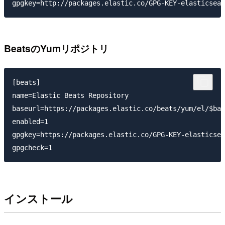
BeatsのYumリポジトリ
[beats]

name=Elastic Beats Repository

baseurl=https://packages.elastic.co/beats/yum/el/$bas
enabled=1

gpgkey=https://packages.elastic.co/GPG-KEY-elasticsea
インストール