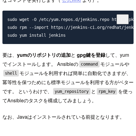
sudo wget -O /etc/yum.repos.d/jenkins.repo http://pkg
sudo rpm --import https://jenkins-ci.org/redhat/jenki
要は、
yumのリポジトリの追加
と
gpg鍵を登録
して、yum
でインストールします。 Ansibleの
モジュールや
command
モジュールを利用すれば簡単に自動化できますが、
shell
冪等性を保つためにも標準モジュールを利用する方がベター
です。 というわけで、
と
を使っ
yum_repository
rpm_key
てAnsibleのタスクを構成してみましょう。
なお、Javaはインストールされている前提となります。