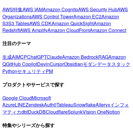
AWS特集
AWS IAM
Amazon Cognito
AWS Security Hub
AWS
Organizations
AWS Control Tower
Amazon EC2
Amazon
S3
S3 Tables
AWS CDK
Amazon QuickSight
Amazon
Redshift
AWS Amplify
Amazon CloudFront
Amazon Connect
注目のテーマ
生成AI
MCP
ChatGPT
Claude
Amazon Bedrock
RAG
Amazon
Q
GitHub Copilot
Devin
Cursor
Obsidian
モダンデータスタック
Python
セキュリティ
PM
プロダクトやサービスで探す
Google Cloud
Microsoft
Azure
LINE
Zendesk
Auth0
Tableau
Snowflake
Alteryx
インフォ
マティカ
dbt
DuckDB
Cloudflare
Splunk
Vision One
Notion
特集やシリーズから探す