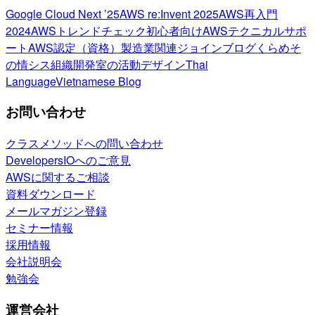
Google Cloud Next ’25
AWS re:Invent 2025
AWS再入門
2024
AWSトレンドチェック
初心者向け
AWSテクニカルサポ
ート
AWS認定（資格）
製造業関連
ジョインブログ
くらめそ
の情シス
組織開発室の活動
デザイン
Thai
Language
Vietnamese Blog
お問い合わせ
クラスメソッドへの問い合わせ
DevelopersIOへのご意見
AWSに関するご相談
資料ダウンロード
メールマガジン登録
セミナー情報
採用情報
会社説明会
勉強会
運営会社