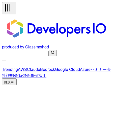
produced by Classmethod
Trending
AWS
Claude
Bedrock
Google Cloud
Azure
セミナー
会
社説明会
勉強会
事例
採用
目次