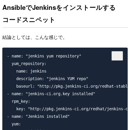
AnsibleでJenkinsをインストールする
コードスニペット
結論としては、こんな感じで。
- name: "jenkins yum repository"

  yum_repository:

    name: jenkins

    description: "jenkins YUM repo"

    baseurl: "http://pkg.jenkins-ci.org/redhat-stable
- name: "jenkins-ci.org.key installed"

  rpm_key:

    key: "http://pkg.jenkins-ci.org/redhat/jenkins-ci
- name: "Jenkins installed"

  yum:
