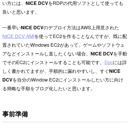
い方には、
NICE DCV
をRDPの代用ソフトとして使っても
良いと思います。
一番早い
NICE DCV
のデプロイ方法はAWS上用意された
NICE DCV AMI
を使ってEC2を作ることなんですが、既に配
置されていたWindows EC2があって、ゲームやソフトウェ
アなどインストールし直したくない場合、
NICE DCV
を手動
でそのEC2にインストールすることも可能です。
Doc
には詳
しく書かれてますが、手順的に漏れやすいし、すぐ
NICE
DCV
を自分のWindow EC2にインストールしたい方に向け
る簡略な手順をブログ化したいと思います。
事前準備