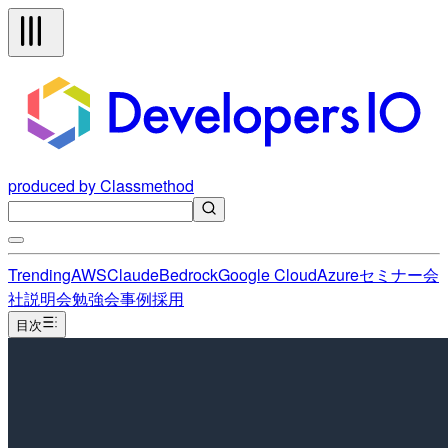
produced by Classmethod
Trending
AWS
Claude
Bedrock
Google Cloud
Azure
セミナー
会
社説明会
勉強会
事例
採用
目次