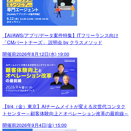
【AI/AWS/アプリ/データ案件特集】ITフリーランス向け
「CMパートナーズ」 説明会 by クラスメソッド
開催前
2026年8月12日(水) 19:00
【9/4（金）東京】AIチームメイトが変える次世代コンタク
トセンター～顧客体験向上とオペレーション改革の最前線～
開催前
2026年9月4日(金) 15:00