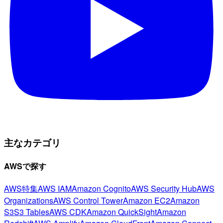
主なカテゴリ
AWSで探す
AWS特集
AWS IAM
Amazon Cognito
AWS Security Hub
AWS
Organizations
AWS Control Tower
Amazon EC2
Amazon
S3
S3 Tables
AWS CDK
Amazon QuickSight
Amazon