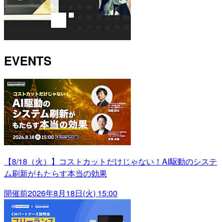
EVENTS
【8/18（火）】コストカットだけじゃない！AI駆動のシステ
ム刷新がもたらす本当の効果
開催前
2026年8月18日(火) 15:00