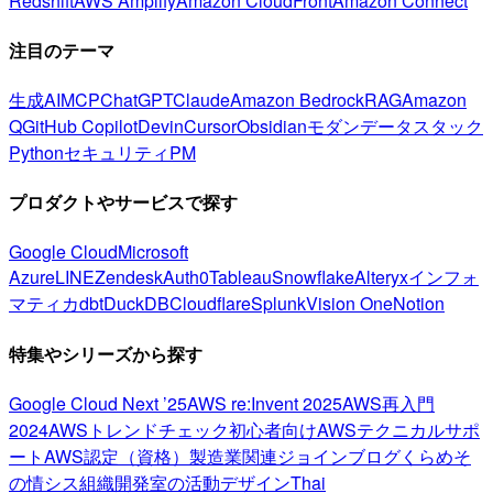
Redshift
AWS Amplify
Amazon CloudFront
Amazon Connect
注目のテーマ
生成AI
MCP
ChatGPT
Claude
Amazon Bedrock
RAG
Amazon
Q
GitHub Copilot
Devin
Cursor
Obsidian
モダンデータスタック
Python
セキュリティ
PM
プロダクトやサービスで探す
Google Cloud
Microsoft
Azure
LINE
Zendesk
Auth0
Tableau
Snowflake
Alteryx
インフォ
マティカ
dbt
DuckDB
Cloudflare
Splunk
Vision One
Notion
特集やシリーズから探す
Google Cloud Next ’25
AWS re:Invent 2025
AWS再入門
2024
AWSトレンドチェック
初心者向け
AWSテクニカルサポ
ート
AWS認定（資格）
製造業関連
ジョインブログ
くらめそ
の情シス
組織開発室の活動
デザイン
Thai