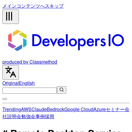
メインコンテンツへスキップ
produced by Classmethod
Original
English
Trending
AWS
Claude
Bedrock
Google Cloud
Azure
セミナー
会
社説明会
勉強会
事例
採用