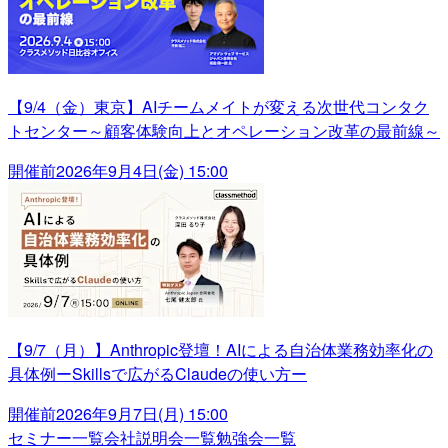
【9/4（金）東京】AIチームメイトが変える次世代コンタク
トセンター～顧客体験向上とオペレーション改革の最前線～
開催前
2026年9月4日(金) 15:00
【9/7（月）】Anthropic登壇！AIによる自治体業務効率化の
具体例ーSkillsで広がるClaudeの使い方ー
開催前
2026年9月7日(月) 15:00
セミナー一覧
会社説明会一覧
勉強会一覧