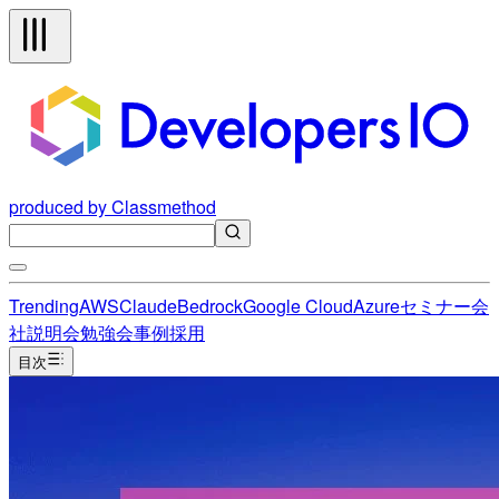
produced by Classmethod
Trending
AWS
Claude
Bedrock
Google Cloud
Azure
セミナー
会
社説明会
勉強会
事例
採用
目次