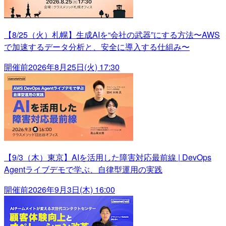
【8/25（火）札幌】生成AIを“会社の武器”にする方法〜AWS
で加速するデータ分析と、安全に導入する仕組み〜
開催前
2026年8月25日(火) 17:30
【9/3（木）東京】AIを活用した障害対応最前線 | DevOps
Agentライブデモで学ぶ、自律型運用の実践
開催前
2026年9月3日(木) 16:00