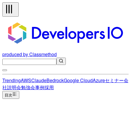
produced by Classmethod
Trending
AWS
Claude
Bedrock
Google Cloud
Azure
セミナー
会
社説明会
勉強会
事例
採用
目次