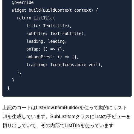
  @override

  Widget build(BuildContext context) {

    return ListTile(

        title: Text(title),

        subtitle: Text(subTitle),

        leading: leading,

        onTap: () => {},

        onLongPress: () => {},

        trailing: Icon(Icons.more_vert),

    );

  }

上記のコードはListView.itemBuilderを使って動的にリスト
UIを生成しています。SubListItemクラスにListの子ビューを
切り出していて、その内部でListTileを使っています