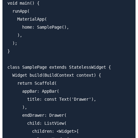
void main() {

  runApp(

    MaterialApp(

      home: SamplePage(),

    ),

  );

}

class SamplePage extends StatelessWidget {

  Widget build(BuildContext context) {

    return Scaffold(

      appBar: AppBar(

        title: const Text('Drawer'),

      ),

      endDrawer: Drawer(

        child: ListView(

          children: <Widget>[
