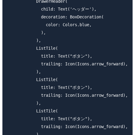
            DrawerHeader(

              child: Text('ヘッダー'),

              decoration: BoxDecoration(

                color: Colors.blue,

              ),

            ),

            ListTile(

              title: Text("ボタン"),

              trailing: Icon(Icons.arrow_forward),

            ),

            ListTile(

              title: Text("ボタン"),

              trailing: Icon(Icons.arrow_forward),

            ),

            ListTile(

              title: Text("ボタン"),

              trailing: Icon(Icons.arrow_forward),

            ),
