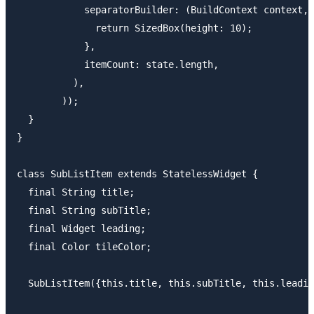
            separatorBuilder: (BuildContext context, 
              return SizedBox(height: 10);

            },

            itemCount: state.length,

          ),

        ));

  }

}

class SubListItem extends StatelessWidget {

  final String title;

  final String subTitle;

  final Widget leading;

  final Color tileColor;

  SubListItem({this.title, this.subTitle, this.leadin