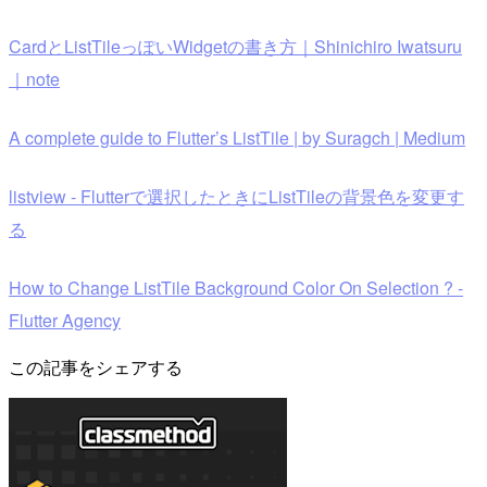
CardとListTileっぽいWidgetの書き方｜Shinichiro Iwatsuru
｜note
A complete guide to Flutter’s ListTile | by Suragch | Medium
listview - Flutterで選択したときにListTileの背景色を変更す
る
How to Change ListTile Background Color On Selection ? -
Flutter Agency
この記事をシェアする