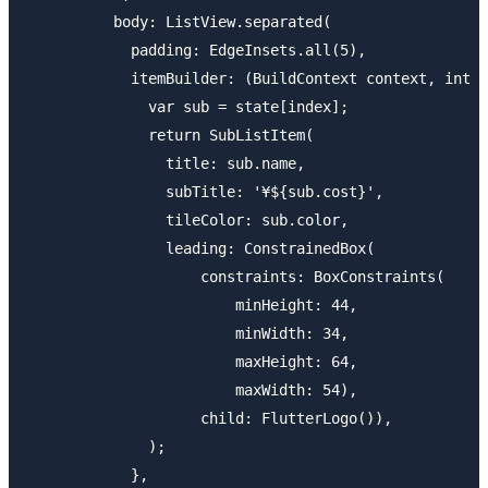
          body: ListView.separated(

            padding: EdgeInsets.all(5),

            itemBuilder: (BuildContext context, int i
              var sub = state[index];

              return SubListItem(

                title: sub.name,

                subTitle: '¥${sub.cost}',

                tileColor: sub.color,

                leading: ConstrainedBox(

                    constraints: BoxConstraints(

                        minHeight: 44,

                        minWidth: 34,

                        maxHeight: 64,

                        maxWidth: 54),

                    child: FlutterLogo()),

              );

            },
