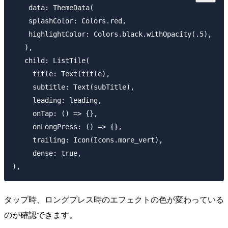
    data: ThemeData(

    splashColor: Colors.red,

    highlightColor: Colors.black.withOpacity(.5),

   ),

   child: ListTile(

     title: Text(title),

     subtitle: Text(subTitle),

     leading: leading,

     onTap: () => {},

     onLongPress: () => {},

     trailing: Icon(Icons.more_vert),

     dense: true,

タップ時、ロングプレス時のエフェクトの色が変わっている
のが確認できます。