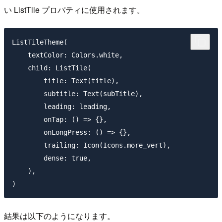
い ListTile プロパティに使用されます。
ListTileTheme(

    textColor: Colors.white,

    child: ListTile(

        title: Text(title),

        subtitle: Text(subTitle),

        leading: leading,

        onTap: () => {},

        onLongPress: () => {},

        trailing: Icon(Icons.more_vert),

        dense: true,

    ),

結果は以下のようになります。