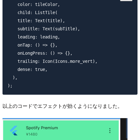
    color: tileColor,

    child: ListTile(

    title: Text(title),

    subtitle: Text(subTitle),

    leading: leading,

    onTap: () => {},

    onLongPress: () => {},

    trailing: Icon(Icons.more_vert),

    dense: true,

  ),

以上のコードでエフェクトが効くようになりました。