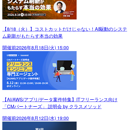
【8/18（火）】コストカットだけじゃない！AI駆動のシステ
ム刷新がもたらす本当の効果
開催前
2026年8月18日(火) 15:00
【AI/AWS/アプリ/データ案件特集】ITフリーランス向け
「CMパートナーズ」 説明会 by クラスメソッド
開催前
2026年8月12日(水) 19:00