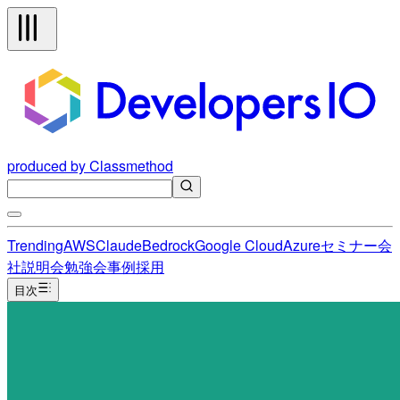
produced by Classmethod
Trending
AWS
Claude
Bedrock
Google Cloud
Azure
セミナー
会
社説明会
勉強会
事例
採用
目次