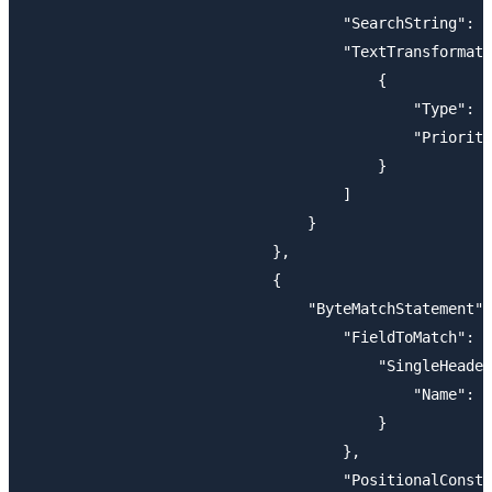
                                    "SearchString": "
                                    "TextTransformati
                                        {

                                            "Type": "
                                            "Priority
                                        }

                                    ]

                                }

                            },

                            {

                                "ByteMatchStatement":
                                    "FieldToMatch": {

                                        "SingleHeader
                                            "Name": "
                                        }

                                    },

                                    "PositionalConstr