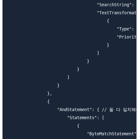
                                    "SearchString": "
                                    "TextTransformati
                                        {

                                            "Type": "
                                            "Priority
                                        }

                                    ]

                                }

                            }

                        ]

                    }

                },

                {

                    "AndStatement": { // 둘 다 일치해
                        "Statements": [

                            {

                                "ByteMatchStatement":