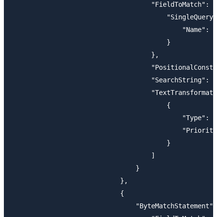
                                    "FieldToMatch": {

                                        "SingleQue
                                            "Name": "
                                        }

                                    },

                                    "PositionalConstr
                                    "SearchString": "
                                    "TextTransformati
                                        {

                                            "Type": "
                                            "Priority
                                        }

                                    ]

                                }

                            },

                            {

                                "ByteMatchStatement":