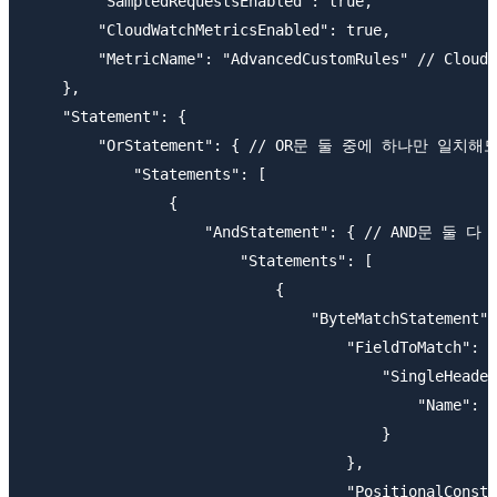
        "SampledRequestsEnabled": true,

        "CloudWatchMetricsEnabled": true,

        "MetricName": "AdvancedCustomRules" // CloudW
    },

    "Statement": {

        "OrStatement": { // OR문 둘 중에 하나만 일치해
            "Statements": [

                {

                    "AndStatement": { // AND문 둘 
                        "Statements": [

                            {

                                "ByteMatchStatement":
                                    "FieldToMatch": {

                                        "SingleHeade
                                            "Name": "
                                        }

                                    },

                                    "PositionalConstr