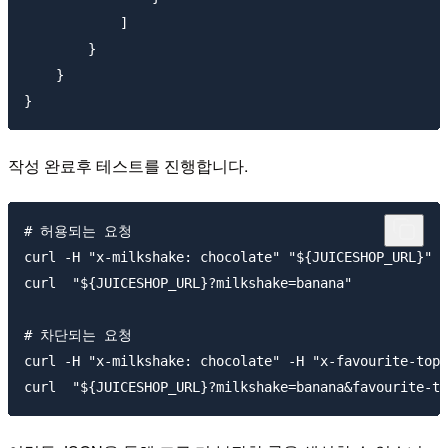
            ]

        }

    }

작성 완료후 테스트를 진행합니다.
# 허용되는 요청

curl -H "x-milkshake: chocolate" "${JUICESHOP_URL}"

curl  "${JUICESHOP_URL}?milkshake=banana"

# 차단되는 요청

curl -H "x-milkshake: chocolate" -H "x-favourite-topp