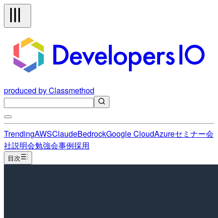
produced by Classmethod
Trending
AWS
Claude
Bedrock
Google Cloud
Azure
セミナー
会
社説明会
勉強会
事例
採用
目次