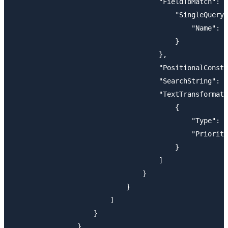
                                    "FieldToMatch": {

                                        "SingleQueryA
                                            "Name": "
                                        }

                                    },

                                    "PositionalConstr
                                    "SearchString": "
                                    "TextTransformati
                                        {

                                            "Type": "
                                            "Priority
                                        }

                                    ]

                                }

                            }

                        ]

                    }

                }
