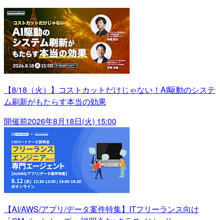
【8/18（火）】コストカットだけじゃない！AI駆動のシステ
ム刷新がもたらす本当の効果
開催前
2026年8月18日(火) 15:00
【AI/AWS/アプリ/データ案件特集】ITフリーランス向け