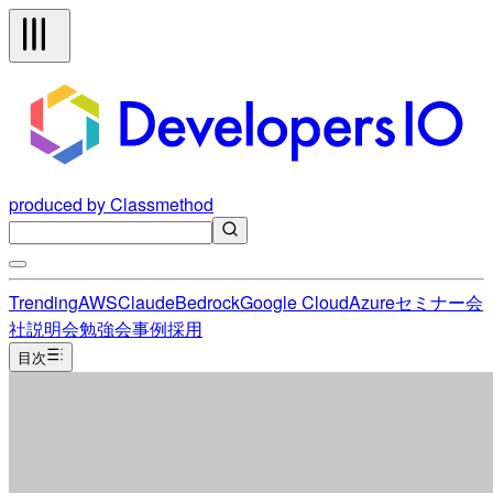
produced by Classmethod
Trending
AWS
Claude
Bedrock
Google Cloud
Azure
セミナー
会
社説明会
勉強会
事例
採用
目次