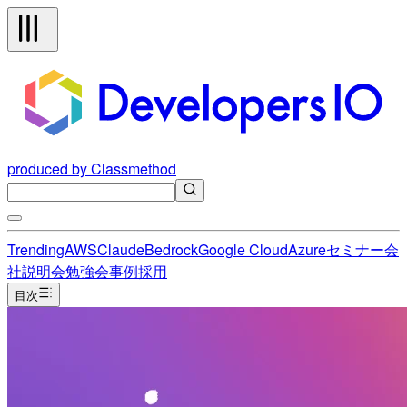
produced by Classmethod
Trending
AWS
Claude
Bedrock
Google Cloud
Azure
セミナー
会
社説明会
勉強会
事例
採用
目次