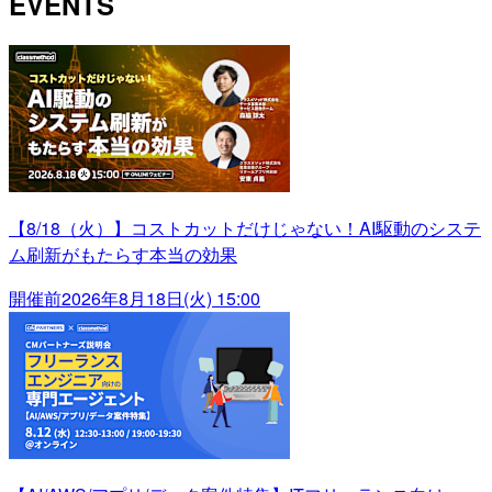
EVENTS
【8/18（火）】コストカットだけじゃない！AI駆動のシステ
ム刷新がもたらす本当の効果
開催前
2026年8月18日(火) 15:00