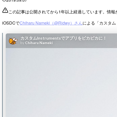
この記事は公開されてから1年以上経過しています。情報
iOSDCで
Chiharu Nameki（@Ridwy）さん
による「カスタム 