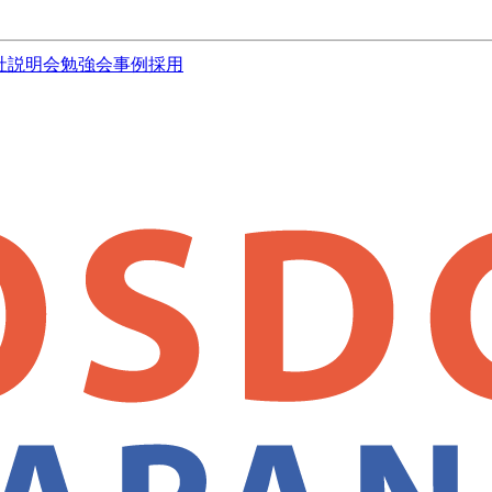
社説明会
勉強会
事例
採用