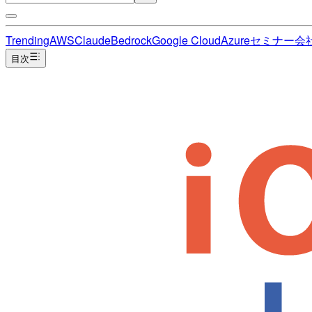
Trending
AWS
Claude
Bedrock
Google Cloud
Azure
セミナー
会
目次