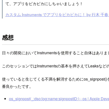
て、アプリをピカピカにしちゃいましょう！
カスタム Instruments でアプリをピカピカに！ by 行木 千春 | トーク | 
感想
日々の開発においてInstrumentsを使用すること自体
このセッションではInstrumentsの基本を押さえてLeak
使っていると生じてくる不満を解消するためにos_signpost()を
番良かったです。
os_signpost(_:dso:log:name:signpostID:) - os | Apple De