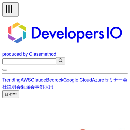
produced by Classmethod
Trending
AWS
Claude
Bedrock
Google Cloud
Azure
セミナー
会
社説明会
勉強会
事例
採用
目次