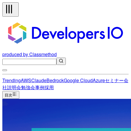
produced by Classmethod
Trending
AWS
Claude
Bedrock
Google Cloud
Azure
セミナー
会
社説明会
勉強会
事例
採用
目次