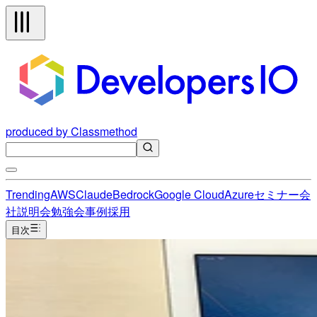
produced by Classmethod
Trending
AWS
Claude
Bedrock
Google Cloud
Azure
セミナー
会
社説明会
勉強会
事例
採用
目次