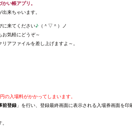
こづかい帳アプリ。
が出来ちゃいます。
びに来てください
♪
（＾▽＾）ノ
もお気軽にどうぞ～
クリアファイルを差し上げますよ～。
00円の入場料がかかってしまいます。
事前登録
」を行い、登録最終画面に表示される入場券画面を印
す。