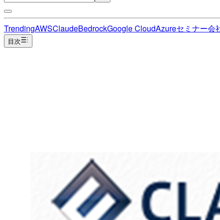
Trending
AWS
Claude
Bedrock
Google Cloud
Azure
セミナー
会
目次