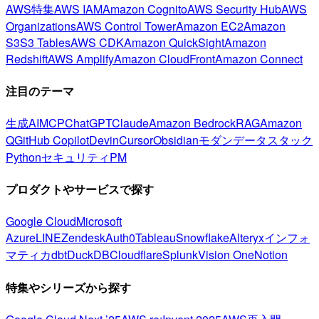
AWS特集
AWS IAM
Amazon Cognito
AWS Security Hub
AWS
Organizations
AWS Control Tower
Amazon EC2
Amazon
S3
S3 Tables
AWS CDK
Amazon QuickSight
Amazon
Redshift
AWS Amplify
Amazon CloudFront
Amazon Connect
注目のテーマ
生成AI
MCP
ChatGPT
Claude
Amazon Bedrock
RAG
Amazon
Q
GitHub Copilot
Devin
Cursor
Obsidian
モダンデータスタック
Python
セキュリティ
PM
プロダクトやサービスで探す
Google Cloud
Microsoft
Azure
LINE
Zendesk
Auth0
Tableau
Snowflake
Alteryx
インフォ
マティカ
dbt
DuckDB
Cloudflare
Splunk
Vision One
Notion
特集やシリーズから探す