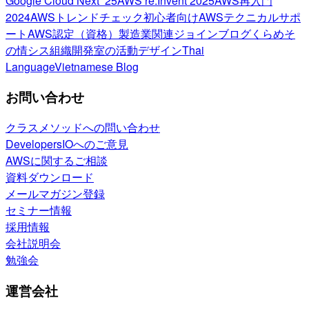
Google Cloud Next ’25
AWS re:Invent 2025
AWS再入門
2024
AWSトレンドチェック
初心者向け
AWSテクニカルサポ
ート
AWS認定（資格）
製造業関連
ジョインブログ
くらめそ
の情シス
組織開発室の活動
デザイン
Thai
Language
Vietnamese Blog
お問い合わせ
クラスメソッドへの問い合わせ
DevelopersIOへのご意見
AWSに関するご相談
資料ダウンロード
メールマガジン登録
セミナー情報
採用情報
会社説明会
勉強会
運営会社