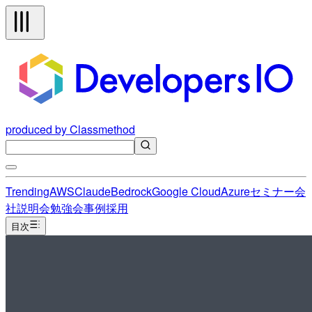
produced by Classmethod
Trending
AWS
Claude
Bedrock
Google Cloud
Azure
セミナー
会
社説明会
勉強会
事例
採用
目次