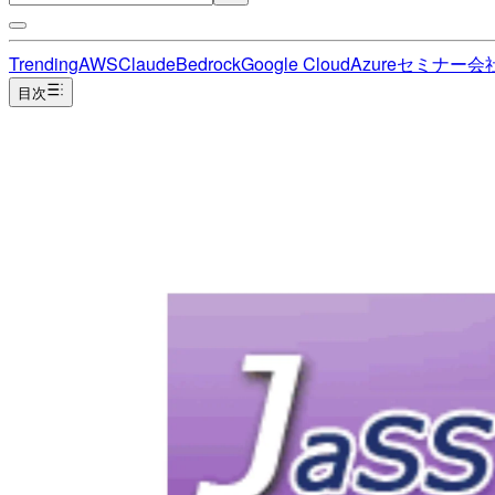
Trending
AWS
Claude
Bedrock
Google Cloud
Azure
セミナー
会
目次