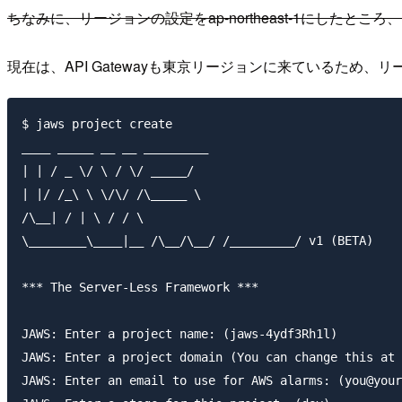
ちなみに、リージョンの設定をap-northeast-1にしたと
現在は、API Gatewayも東京リージョンに来ているため、リージ
$ jaws project create

____ _____ __ __ _________

| | / _ \/ \ / \/ _____/

| |/ /_\ \ \/\/ /\_____ \

/\__| / | \ / / \

\________\____|__ /\__/\__/ /_________/ v1 (BETA)

*** The Server-Less Framework ***

JAWS: Enter a project name: (jaws-4ydf3Rh1l)

JAWS: Enter a project domain (You can change this at 
JAWS: Enter an email to use for AWS alarms: (you@your