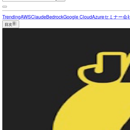
Trending
AWS
Claude
Bedrock
Google Cloud
Azure
セミナー
会
目次