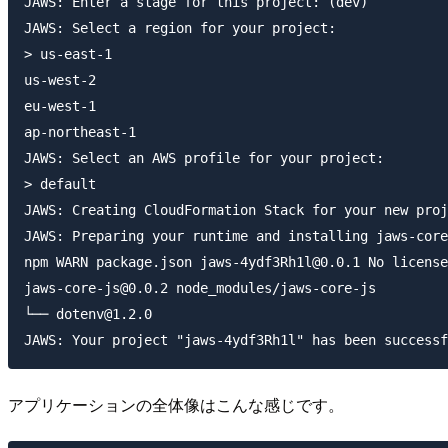
JAWS: Enter a stage for this project: (dev)

JAWS: Select a region for your project:

> us-east-1

us-west-2

eu-west-1

ap-northeast-1

JAWS: Select an AWS profile for your project:

> default

JAWS: Creating CloudFormation Stack for your new proj
JAWS: Preparing your runtime and installing jaws-core
npm WARN package.json jaws-4ydf3Rh1l@0.0.1 No license
jaws-core-js@0.0.2 node_modules/jaws-core-js

└── dotenv@1.2.0

アプリケーションの全体像はこんな感じです。