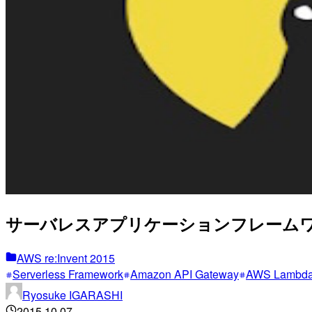
サーバレスアプリケーションフレームワー
AWS re:Invent 2015
Serverless Framework
Amazon API Gateway
AWS Lambd
Ryosuke IGARASHI
2015.10.07