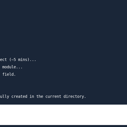
ect (~5 mins)...

 module...

 field.
