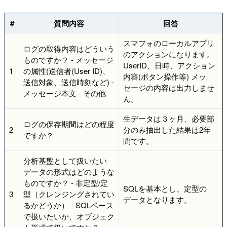
#
質問内容
回答
スマフォのローカルアプリ
ログの取得内容はどういう
のアクションになります。
ものですか？ - メッセージ
UserID、日時、アクション
1
の属性(送信者(User ID)、
内容(ボタン操作等) メッ
送信対象、送信時刻など) -
セージの内容は出力しませ
メッセージ本文 - その他
ん。
生データは３ヶ月、必要部
ログの保存期間はどの程度
2
分のみ抽出した結果は2年
ですか？
間です。
分析基盤として扱いたい
データの形式はどのような
ものですか？ - 非定型/定
SQLを基本とし、定型の
3
型（クレンジングされてい
データとなります。
るかどうか） - SQLベース
で扱いたいか、オブジェク