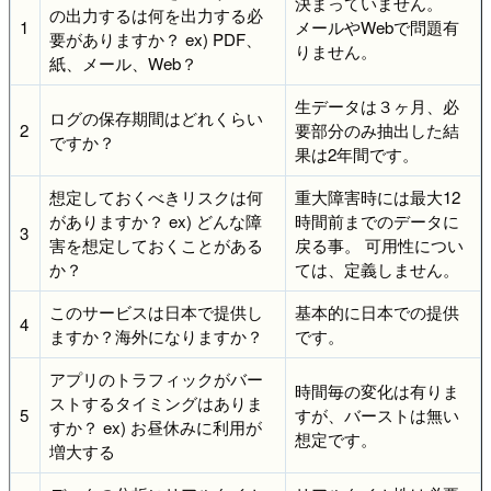
決まっていません。
の出力するは何を出力する必
1
メールやWebで問題有
要がありますか？ ex) PDF、
りません。
紙、メール、Web？
生データは３ヶ月、必
ログの保存期間はどれくらい
2
要部分のみ抽出した結
ですか？
果は2年間です。
想定しておくべきリスクは何
重大障害時には最大12
がありますか？ ex) どんな障
時間前までのデータに
3
害を想定しておくことがある
戻る事。 可用性につい
か？
ては、定義しません。
このサービスは日本で提供し
基本的に日本での提供
4
ますか？海外になりますか？
です。
アプリのトラフィックがバー
時間毎の変化は有りま
ストするタイミングはありま
5
すが、バーストは無い
すか？ ex) お昼休みに利用が
想定です。
増大する