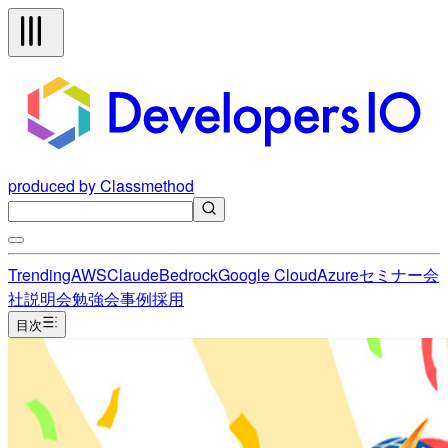
produced by Classmethod
Trending
AWS
Claude
Bedrock
Google Cloud
Azure
セミナー
会
社説明会
勉強会
事例
採用
目次