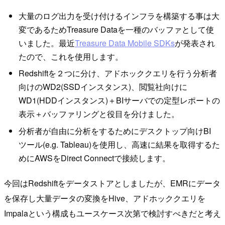
大量のログ出力を受け付けるインフラを構築する事は大
変であるためTreasure Dataを一種のバッファとして使
いました。最近
Treasure Data Mobile SDKs
が発表され
たので、これを使用します。
Redshiftを２つに分け、アドホッククエリを行う分析者
向けのWD2(SSDインスタンス)、閲覧社向けに
WD1(HDDインスタンス)＋BIサーバでの定型レポートの
表示＋バッファリングと役目を分けました。
分析者が自由に分析をするためにデスクトップ向けBI
ツール(e.g. Tableau)を使用し、高速に結果を取得するた
めにAWSをDirect Connectで接続します。
今回はRedshiftをデータストアとしましたが、EMRにデータ
を保存し大量データの変換をHive、アドホッククエリを
Impalaという構成もユースケース次第で検討すべきだと考え