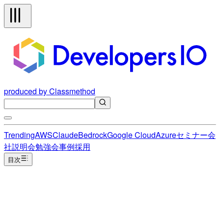
produced by Classmethod
Trending
AWS
Claude
Bedrock
Google Cloud
Azure
セミナー
会
社説明会
勉強会
事例
採用
目次