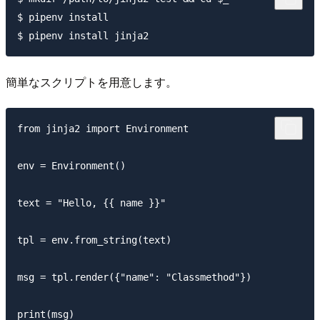
$ pipenv install

簡単なスクリプトを用意します。
from jinja2 import Environment

env = Environment()

text = "Hello, {{ name }}"

tpl = env.from_string(text)

msg = tpl.render({"name": "Classmethod"})
