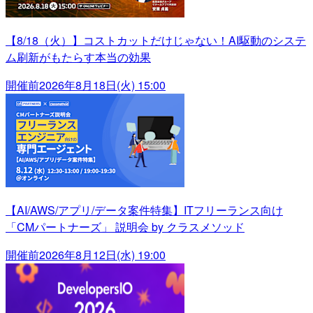
【8/18（火）】コストカットだけじゃない！AI駆動のシステ
ム刷新がもたらす本当の効果
開催前
2026年8月18日(火) 15:00
【AI/AWS/アプリ/データ案件特集】ITフリーランス向け
「CMパートナーズ」 説明会 by クラスメソッド
開催前
2026年8月12日(水) 19:00