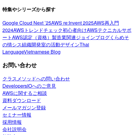
特集やシリーズから探す
Google Cloud Next ’25
AWS re:Invent 2025
AWS再入門
2024
AWSトレンドチェック
初心者向け
AWSテクニカルサポ
ート
AWS認定（資格）
製造業関連
ジョインブログ
くらめそ
の情シス
組織開発室の活動
デザイン
Thai
Language
Vietnamese Blog
お問い合わせ
クラスメソッドへの問い合わせ
DevelopersIOへのご意見
AWSに関するご相談
資料ダウンロード
メールマガジン登録
セミナー情報
採用情報
会社説明会