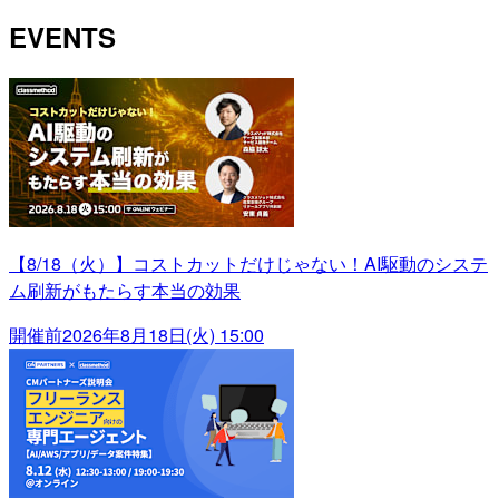
EVENTS
【8/18（火）】コストカットだけじゃない！AI駆動のシステ
ム刷新がもたらす本当の効果
開催前
2026年8月18日(火) 15:00