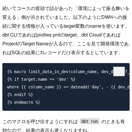
続いてコースの冒頭で話があった「環境によって振る舞いを
変える」例が示されていました。以下のようにDWHへの接
続に関する情報が入っているtarget変数のnameを使います。
dbt CLIであればprofiles.ymlのtarget、dbt Cloudであれば
ProjectのTarget Nameが入るので、ここを見て開発環境であ
ればSQLの結果に3レコードだけ表示するとしています。
{% macro limit_data_in_dev(column_name, dev_days_of_d
{% if target.name == 'dev' %}

where {{ column_name }} >= dateadd('day', - {{ dev_da
{% endif %}

このマクロを呼び出すようにすれば
のときも有
dbt run
効なので、結果の表示も速くなりますね。