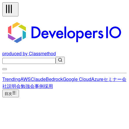
produced by Classmethod
Trending
AWS
Claude
Bedrock
Google Cloud
Azure
セミナー
会
社説明会
勉強会
事例
採用
目次