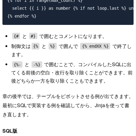
{% for i in range(max_count) %}

  select {{ i }} as number {% if not loop.last %} uni
と
で囲むとコメントになります。
{#
#}
制御文は
と
で囲んで
で終了し
{%
%}
{% endXX %}
ます。
と
で囲むことで、コンパイルしたSQLに出
{%-
-%}
てくる前後の空白・改行を取り除くことができます。前
後どちらか一方を取り除くこともできます。
章の後半では、テーブルをピボットさせる例が出てきます。
最初にSQLで実装する例を確認してから、Jinjaを使って書
き直します。
SQL版