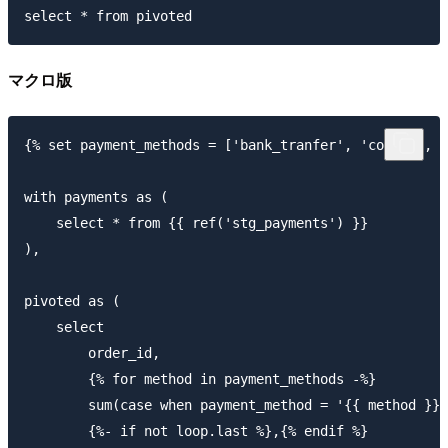
マクロ版
{% set payment_methods = ['bank_tranfer', 'coupon', '
with payments as (

    select * from {{ ref('stg_payments') }}

),

pivoted as (

    select 

        order_id,

        {% for method in payment_methods -%}

        sum(case when payment_method = '{{ method }}'
        {%- if not loop.last %},{% endif %}
