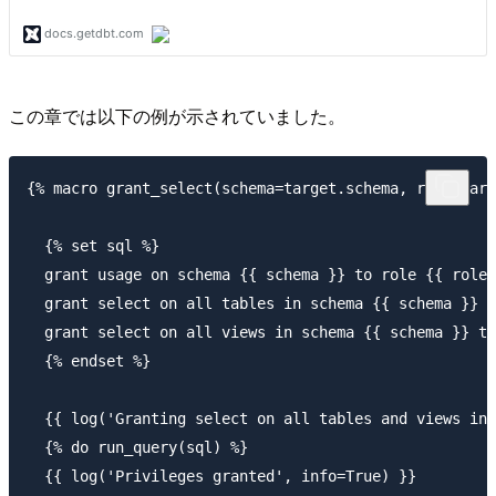
この章では以下の例が示されていました。
{% macro grant_select(schema=target.schema, role=targ
  {% set sql %}

  grant usage on schema {{ schema }} to role {{ role 
  grant select on all tables in schema {{ schema }} t
  grant select on all views in schema {{ schema }} to
  {% endset %}

  {{ log('Granting select on all tables and views in 
  {% do run_query(sql) %}

  {{ log('Privileges granted', info=True) }}
