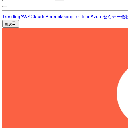
Trending
AWS
Claude
Bedrock
Google Cloud
Azure
セミナー
会
目次