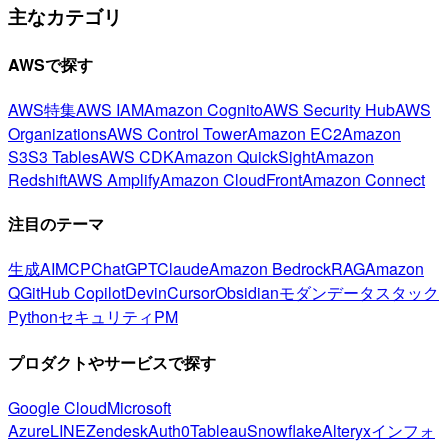
主なカテゴリ
AWSで探す
AWS特集
AWS IAM
Amazon Cognito
AWS Security Hub
AWS
Organizations
AWS Control Tower
Amazon EC2
Amazon
S3
S3 Tables
AWS CDK
Amazon QuickSight
Amazon
Redshift
AWS Amplify
Amazon CloudFront
Amazon Connect
注目のテーマ
生成AI
MCP
ChatGPT
Claude
Amazon Bedrock
RAG
Amazon
Q
GitHub Copilot
Devin
Cursor
Obsidian
モダンデータスタック
Python
セキュリティ
PM
プロダクトやサービスで探す
Google Cloud
Microsoft
Azure
LINE
Zendesk
Auth0
Tableau
Snowflake
Alteryx
インフォ