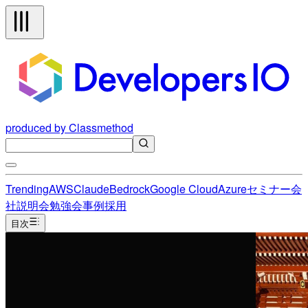
produced by Classmethod
Trending
AWS
Claude
Bedrock
Google Cloud
Azure
セミナー
会
社説明会
勉強会
事例
採用
目次