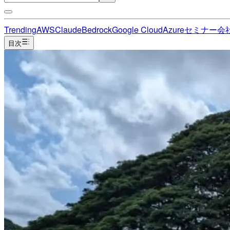
Trending
AWS
Claude
Bedrock
Google Cloud
Azure
セミナー
会
目次