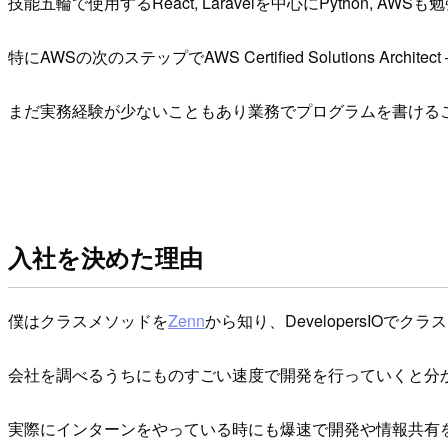
技能五輪で使用するReact, Laravelを中心にPython, AWS
特にAWSの次のステップでAWS Certified Solutions Arch
まだ実務経験が少ないこともあり業務でプログラムを書ける
入社を決めた理由
僕はクラスメソッドを
Zenn
から知り、DevelopersI
会社を調べるうちにものすごい速度で開発を行っていくと分
実際にインターンをやっている時にも爆速で開発や情報共有