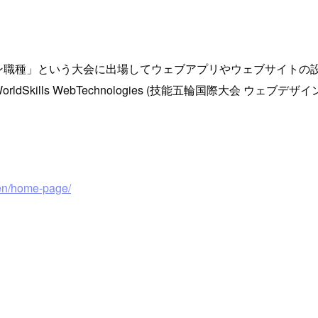
ン職種」という大会に出場してウェブアプリやウェブサイトの設
dSkills WebTechnologies (技能五輪国際大会 ウ
/en/home-page/