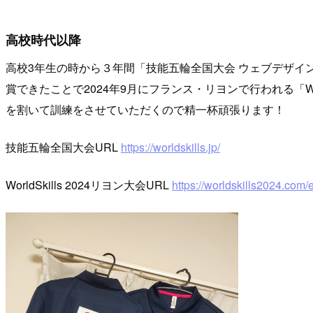
高校時代以降
高校3年生の時から３年間「技能五輪全国大会 ウェブデザイ
賞できたことで2024年9月にフランス・リヨンで行われる「Worl
を割いて訓練をさせていただくので精一杯頑張ります！
技能五輪全国大会URL
https://worldskills.jp/
WorldSkills 2024リヨン大会URL
https://worldskills2024.com