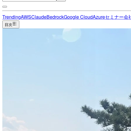
Trending
AWS
Claude
Bedrock
Google Cloud
Azure
セミナー
会
目次