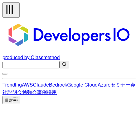
produced by Classmethod
Trending
AWS
Claude
Bedrock
Google Cloud
Azure
セミナー
会
社説明会
勉強会
事例
採用
目次