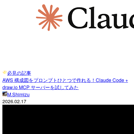
必見の記事
AWS 構成図をプロンプトひとつで作れる！Claude Code +
draw.io MCP サーバーを試してみた
M.Shimizu
2026.02.17