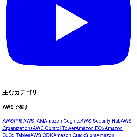
主なカテゴリ
AWSで探す
AWS特集
AWS IAM
Amazon Cognito
AWS Security Hub
AWS
Organizations
AWS Control Tower
Amazon EC2
Amazon
S3
S3 Tables
AWS CDK
Amazon QuickSight
Amazon