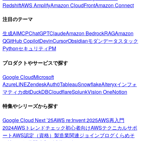
Redshift
AWS Amplify
Amazon CloudFront
Amazon Connect
注目のテーマ
生成AI
MCP
ChatGPT
Claude
Amazon Bedrock
RAG
Amazon
Q
GitHub Copilot
Devin
Cursor
Obsidian
モダンデータスタック
Python
セキュリティ
PM
プロダクトやサービスで探す
Google Cloud
Microsoft
Azure
LINE
Zendesk
Auth0
Tableau
Snowflake
Alteryx
インフォ
マティカ
dbt
DuckDB
Cloudflare
Splunk
Vision One
Notion
特集やシリーズから探す
Google Cloud Next ’25
AWS re:Invent 2025
AWS再入門
2024
AWSトレンドチェック
初心者向け
AWSテクニカルサポ
ート
AWS認定（資格）
製造業関連
ジョインブログ
くらめそ