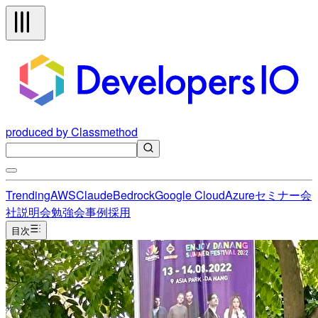
produced by Classmethod
Trending
AWS
Claude
Bedrock
Google Cloud
Azure
セミナー
会
社説明会
勉強会
事例
採用
目次