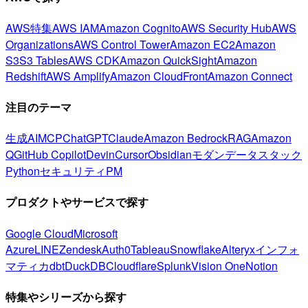
AWS特集
AWS IAM
Amazon Cognito
AWS Security Hub
AWS
Organizations
AWS Control Tower
Amazon EC2
Amazon
S3
S3 Tables
AWS CDK
Amazon QuickSight
Amazon
Redshift
AWS Amplify
Amazon CloudFront
Amazon Connect
注目のテーマ
生成AI
MCP
ChatGPT
Claude
Amazon Bedrock
RAG
Amazon
Q
GitHub Copilot
Devin
Cursor
Obsidian
モダンデータスタック
Python
セキュリティ
PM
プロダクトやサービスで探す
Google Cloud
Microsoft
Azure
LINE
Zendesk
Auth0
Tableau
Snowflake
Alteryx
インフォ
マティカ
dbt
DuckDB
Cloudflare
Splunk
Vision One
Notion
特集やシリーズから探す