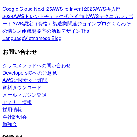
Google Cloud Next ’25
AWS re:Invent 2025
AWS再入門
2024
AWSトレンドチェック
初心者向け
AWSテクニカルサポ
ート
AWS認定（資格）
製造業関連
ジョインブログ
くらめそ
の情シス
組織開発室の活動
デザイン
Thai
Language
Vietnamese Blog
お問い合わせ
クラスメソッドへの問い合わせ
DevelopersIOへのご意見
AWSに関するご相談
資料ダウンロード
メールマガジン登録
セミナー情報
採用情報
会社説明会
勉強会