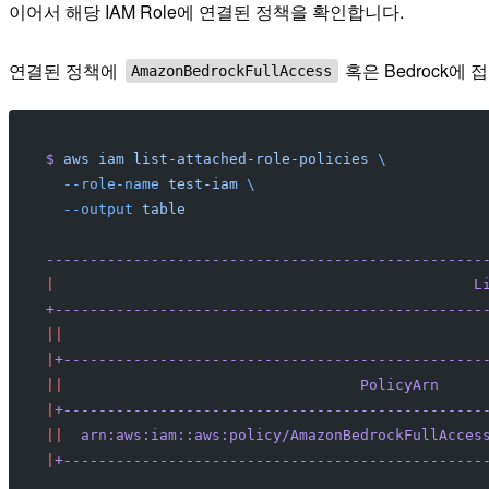
이어서 해당 IAM Role에 연결된 정책을 확인합니다.
연결된 정책에
혹은 Bedrock에
AmazonBedrockFullAccess
$
 aws
 iam
 list-attached-role-policies
 \
  --role-name
 test-iam
 \
  --output
 table
--------------------------------------------------
|
                                                L
+-------------------------------------------------
||
                                                
|
+------------------------------------------------
||
                                  PolicyArn
     
|
+------------------------------------------------
||
  arn:aws:iam::aws:policy/AmazonBedrockFullAcces
|
+------------------------------------------------