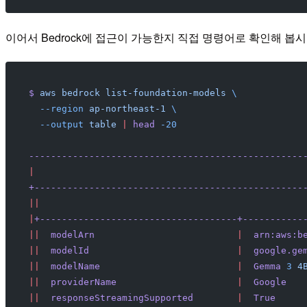
이어서 Bedrock에 접근이 가능한지 직접 명령어로 확인해 봅시
$
 aws
 bedrock
 list-foundation-models
 \
  --region
 ap-northeast-1
 \
  --output
 table
 |
 head
 -20
--------------------------------------------------
|
                                                 
+-------------------------------------------------
||
                                                
|
+------------------------------------+-----------
||
  modelArn
                          |
  arn:aws:b
||
  modelId
                           |
  google.ge
||
  modelName
                         |
  Gemma
 3
 4
||
  providerName
                      |
  Google
   
||
  responseStreamingSupported
        |
  True
     