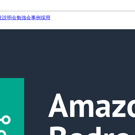
社説明会
勉強会
事例
採用