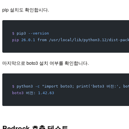
pip 설치도 확인합시다.
$
 pip3
 --version
pip
 26.0.1
 from
 /usr/local/lib/python3.12/dist-pac
마지막으로 boto3 설치 여부를 확인합니다.
$
 python3
 -c
 "import boto3; print('boto3 버전:', bo
boto3
 버전:
 1.42.63
Bedrock 호출 테스트