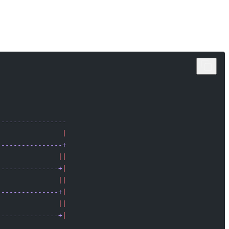
-----------------
                |
----------------+
               ||
---------------+
|
               ||
---------------+
|
               ||
---------------+
|