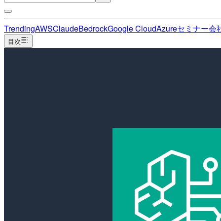
Trending
AWS
Claude
Bedrock
Google Cloud
Azure
セミナー
会
目次