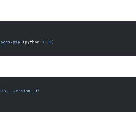
kages/pip
 (python 
3.12
)
to3.__version__)"