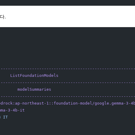
다.
--------------------------------------------------------
     ListFoundationModels
                               
--------------------------------------------------------
        modelSummaries
                                  
--------------------------------------------------------
edrock:ap-northeast-1::foundation-model/google.gemma-3-4
mma-3-4b-it
                                             
B
 IT
                                                    
                                                        
                                                        