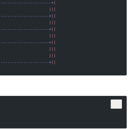
-----------------------+
|
                      |||
----------------------+
||
                      |||
----------------------+
||
                      |||
----------------------+
||
                      |||
                      |||
----------------------+
||