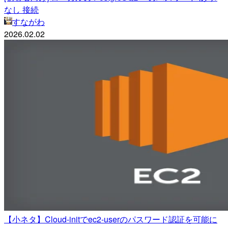
なし 接続
すながわ
2026.02.02
【小ネタ】Cloud-initでec2-userのパスワード認証を可能に