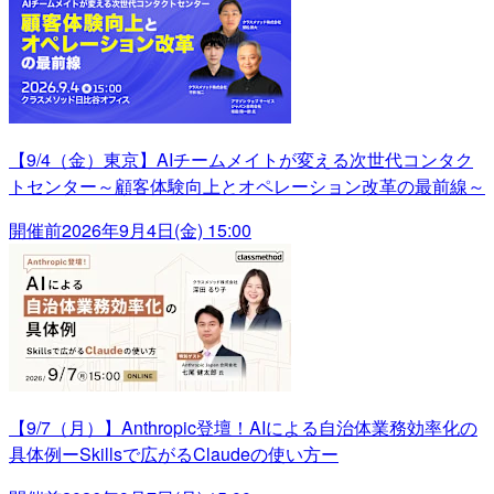
【9/4（金）東京】AIチームメイトが変える次世代コンタク
トセンター～顧客体験向上とオペレーション改革の最前線～
開催前
2026年9月4日(金) 15:00
【9/7（月）】Anthropic登壇！AIによる自治体業務効率化の
具体例ーSkillsで広がるClaudeの使い方ー