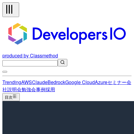
produced by Classmethod
Trending
AWS
Claude
Bedrock
Google Cloud
Azure
セミナー
会
社説明会
勉強会
事例
採用
目次