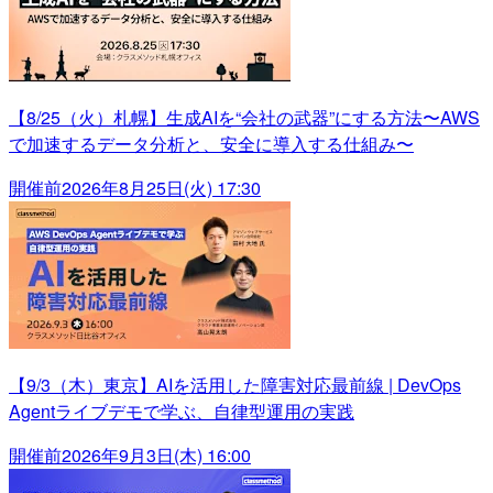
【8/25（火）札幌】生成AIを“会社の武器”にする方法〜AWS
で加速するデータ分析と、安全に導入する仕組み〜
開催前
2026年8月25日(火) 17:30
【9/3（木）東京】AIを活用した障害対応最前線 | DevOps
Agentライブデモで学ぶ、自律型運用の実践
開催前
2026年9月3日(木) 16:00