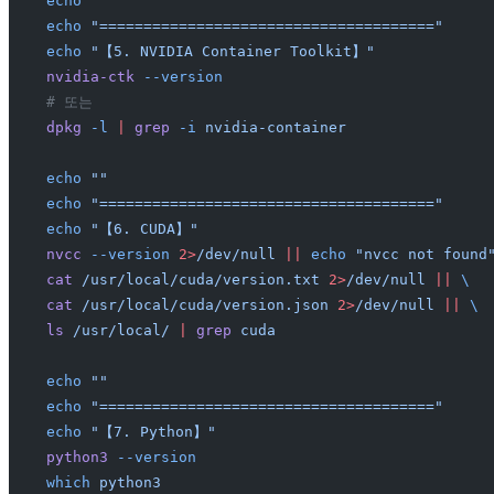
echo
 ""
echo
 "======================================"
echo
 "【5. NVIDIA Container Toolkit】"
nvidia-ctk
 --version
# 또는
dpkg
 -l
 |
 grep
 -i
 nvidia-container
echo
 ""
echo
 "======================================"
echo
 "【6. CUDA】"
nvcc
 --version
 2>
/dev/null
 ||
 echo
 "nvcc not found
cat
 /usr/local/cuda/version.txt
 2>
/dev/null
 ||
 \
cat
 /usr/local/cuda/version.json
 2>
/dev/null
 ||
 \
ls
 /usr/local/
 |
 grep
 cuda
echo
 ""
echo
 "======================================"
echo
 "【7. Python】"
python3
 --version
which
 python3