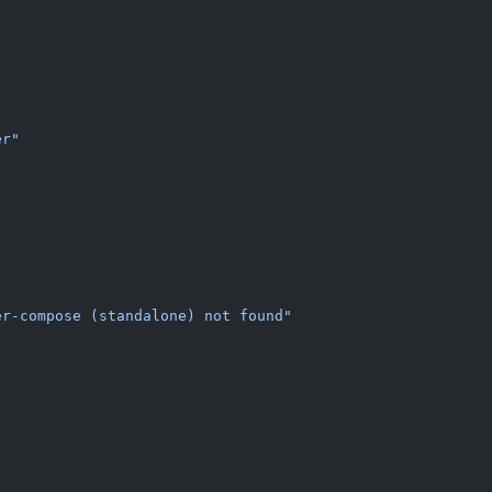
er"
er-compose (standalone) not found"