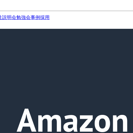
社説明会
勉強会
事例
採用