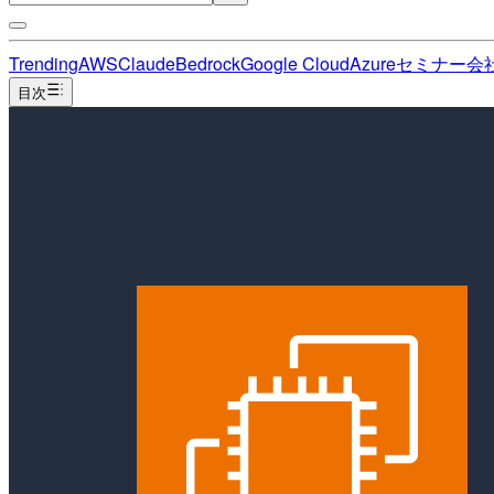
Trending
AWS
Claude
Bedrock
Google Cloud
Azure
セミナー
会
目次