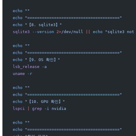
echo
 ""
echo
 "======================================"
echo
 "【8. sqlite3】"
sqlite3
 --version
 2>
/dev/null
 ||
 echo
 "sqlite3 not
echo
 ""
echo
 "======================================"
echo
 "【9. OS 확인】"
lsb_release
 -a
uname
 -r
echo
 ""
echo
 "======================================"
echo
 "【10. GPU 확인】"
lspci
 |
 grep
 -i
 nvidia
echo
 ""
echo
 "======================================"