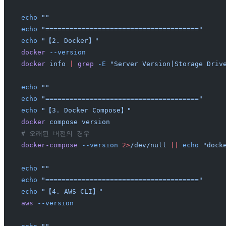
echo
 ""
echo
 "======================================"
echo
 "【2. Docker】"
docker
 --version
docker
 info
 |
 grep
 -E
 "Server Version|Storage Driv
echo
 ""
echo
 "======================================"
echo
 "【3. Docker Compose】"
docker
 compose
 version
# 오래된 버전의 경우
docker-compose
 --version
 2>
/dev/null
 ||
 echo
 "dock
echo
 ""
echo
 "======================================"
echo
 "【4. AWS CLI】"
aws
 --version